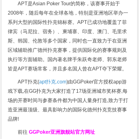
APT是Asian Poker Tour的简称，该赛事开始于
2008年，随后每年在全球各地，特别是亚洲地区举办一
系列大型的国际性扑克锦标赛。APT已成功地覆盖了菲
律宾（马尼拉、宿务）、柬埔寨、印度、澳门、毛里求
斯、韩国、伦敦等多个国家，同时也一直致力于在亚洲
区域辅助推广德州扑克赛事，提供国际化的赛事规则及
执行等方面辅助。国内著名牌手朱跃奇老师、郭东老师
皆是APT赛场常客，并且多名国人曾在APT夺下荣耀。
APT扑克(
apt扑克.com
)由GGPoker官方授权app游
戏下载,在GG扑克为大家打造了17场亚洲城市奖杯赛,每
场的开赛时间与参赛条件都为中国人量身打造,致力于打
造亚洲最顶级、最具影响力的国际化德州扑克竞技赛事
品牌!
前往
GGPoker亚洲旗舰站
官方网址