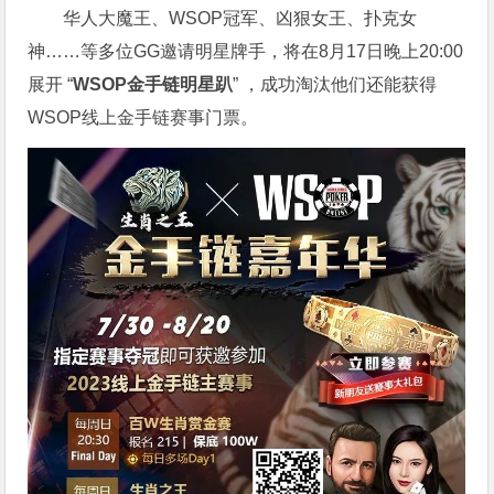
华人大魔王、WSOP冠军、凶狠女王、扑克女
神……等多位GG邀请明星牌手，将在8月17日晚上20:00
展开 “
WSOP金手链明星趴
” ，成功淘汰他们还能获得
WSOP线上金手链赛事门票。