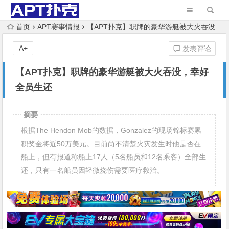
首页
APT赛事情报
【APT扑克】职牌的豪华游艇被大火吞没，幸好全员生还
A+
发表评论
【APT扑克】职牌的豪华游艇被大火吞没，幸好
全员生还
摘要
根据The Hendon Mob的数据，Gonzalez的现场锦标赛累
积奖金将近50万美元。目前尚不清楚火灾发生时他是否在
船上，但有报道称船上17人（5名船员和12名乘客）全部生
还，只有一名船员因轻微烧伤需要医疗救治。