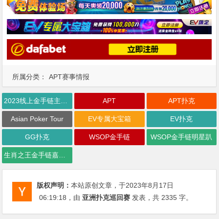
所属分类：
APT赛事情报
2023线上金手链主赛事
APT
APT扑克
Asian Poker Tour
EV专属大宝箱
EV扑克
GG扑克
WSOP金手链
WSOP金手链明星趴
生肖之王金手链嘉年华
版权声明：
本站原创文章，于2023年8月17日
06:19:18
，由
亚洲扑克巡回赛
发表，共 2335 字。