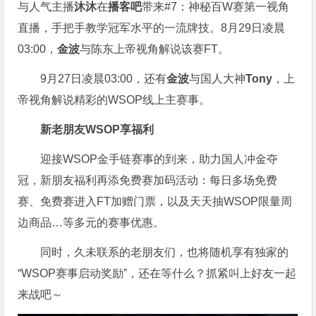
与人气主播
沐沐
在
播客吧
带来#7：神秘百W赛第一视角
直播，手把手教学冠军水平的一流牌技。8月29日凌晨
03:00，
金波
与陈东上帝视角解说该赛FT。
9月27日凌晨03:00，还有
金波
与国人大神
Tony
，上
帝视角解说精彩的WSOP线上主赛事。
新老朋友WSOP享福利
迎接WSOP金手链赛事的到来，助力国人冲金夺
冠，新朋友福利再添免费赛加码活动：每日多场免费
赛、免费赛进入FT加赠门票，以及天天抽WSOP限量周
边商品…等多元的赛事优惠。
同时，久未联系的老朋友们，也将随机享有独家的
“WSOP赛事启动奖励”，还在等什么？抓紧叫上好友一起
来战吧～