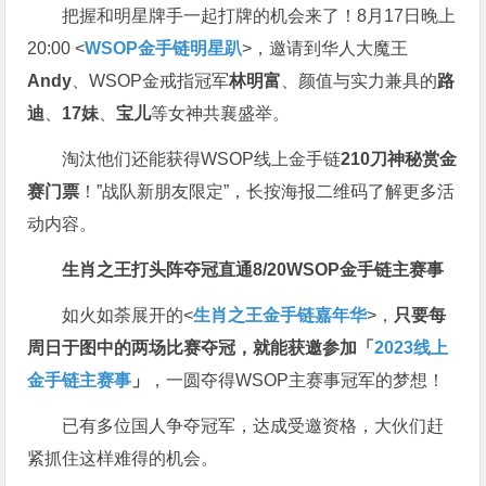
把握和明星牌手一起打牌的机会来了！8月17日晚上
20:00 <
WSOP金手链明星趴
>，邀请到华人大魔王
Andy
、WSOP金戒指冠军
林明富
、颜值与实力兼具的
路
迪
、
17妹
、
宝儿
等女神共襄盛举。
淘汰他们还能获得WSOP线上金手链
210刀神秘赏金
赛门票
！”战队新朋友限定”，长按海报二维码了解更多活
动内容。
生肖之王打头阵
夺冠直通8/20
WSOP金手链主赛事
如火如荼展开的<
生肖之王金手链嘉年华
>，
只要每
周日于图中的两场比赛夺冠，就能获邀参加「
2023线上
金手链主赛事
」
，一圆夺得WSOP主赛事冠军的梦想！
已有多位国人争夺冠军，达成受邀资格，大伙们赶
紧抓住这样难得的机会。