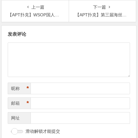
助
上一篇
下一篇
【APT扑克】WSOP国人冠军蒲蔚然与Tony宣布「金手链重大计划」
【APT扑克】第三届海丝杯｜54人奖励圈诞生，成功晋级决赛的28人将在厦门MAX纸趣赛区决出冠军最终归属
文
发表评论
章
导
航
*
昵称
*
邮箱
网址
滑动解锁才能提交