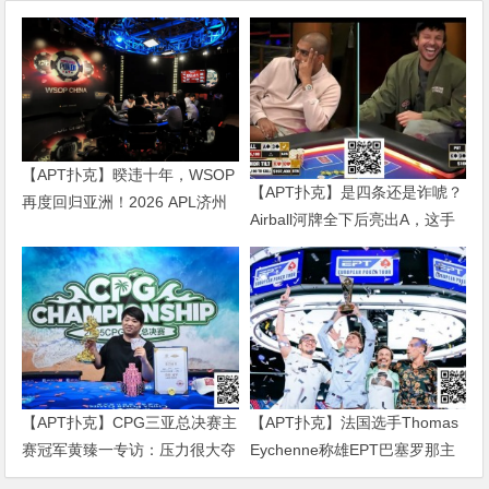
【APT扑克】暌违十年，WSOP
【APT扑克】是四条还是诈唬？
再度回归亚洲！2026 APL济州
Airball河牌全下后亮出A，这手
站6月19-28日盛大登场！
牌让对手陷入长考
【APT扑克】CPG三亚总决赛主
【APT扑克】法国选手Thomas
赛冠军黄臻一专访：压力很大夺
Eychenne称雄EPT巴塞罗那主
冠有些意外 感谢师傅对我的帮
赛，单挑局显绝对统治力