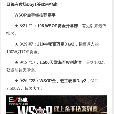
日都有数场Day1等你来挑战
。
WSOP金手链推荐赛事
★ 8/21
#1：108 WSOP赏金开幕赛
，有史以来最低
报名。
★ 8/29
#7：210神秘百万赛Day2
，超级诱人的
100W刀TOP赏金。
★ 9/12
#17：1,500天堂岛百W创富赛
，最终100名
获邀前往天堂岛。
★ 9/26
#28：WSOP金手链主赛事Day2
，保底
2,500W刀超级大奖。