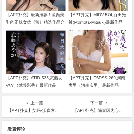
【APT扑克】最新推荐！童颜美
【APT扑克】MIDV-574,百田光
乳的正妹女优《蕾》精选作品介
希(Momota-Mitsuki)最新作品
绍……
2024/01/02发布！
【APT扑克】ATID-535,武藤あ
【APT扑克】FSDSS-269,河南
やか（武藤彩香）最新作品
実里（河南实里）最新作品
2023/01/19发布！
2021-08-26发布！
上一篇
下一篇
【APT扑克】艾玛·沃森发纯黑图片加白框，被粉丝留言抨击是无心还是故意
【APT扑克】陈岚因为心梗住院，好转后发文感慨豪宅也意外曝光了
文
发表评论
章