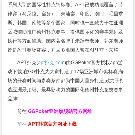
系列大型的国际性扑克锦标赛。APT已成功地覆盖了菲
律宾（马尼拉、宿务）、柬埔寨、印度、澳门、毛里求
斯、韩国、伦敦等多个国家，同时也一直致力于在亚洲
区域辅助推广德州扑克赛事，提供国际化的赛事规则及
执行等方面辅助。国内著名牌手朱跃奇老师、郭东老师
皆是APT赛场常客，并且多名国人曾在APT夺下荣耀。
APT扑克(
apt扑克.com
)由GGPoker官方授权app游
戏下载,在GG扑克为大家打造了17场亚洲城市奖杯赛,每
场的开赛时间与参赛条件都为中国人量身打造,致力于打
造亚洲最顶级、最具影响力的国际化德州扑克竞技赛事
品牌!
前往
GGPoker亚洲旗舰站
官方网址
前往
APT扑克官方网址下载