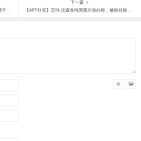
下一篇
着玩呢
【APT扑克】艾玛·沃森发纯黑图片加白框，被粉丝留言抨击是无心还是故意