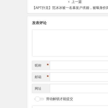
上一篇
【APT扑克】范冰冰被一名暴发户求婚，被曝身价两千万网友吐槽：闹
发表评论
*
昵称
*
邮箱
网址
滑动解锁才能提交