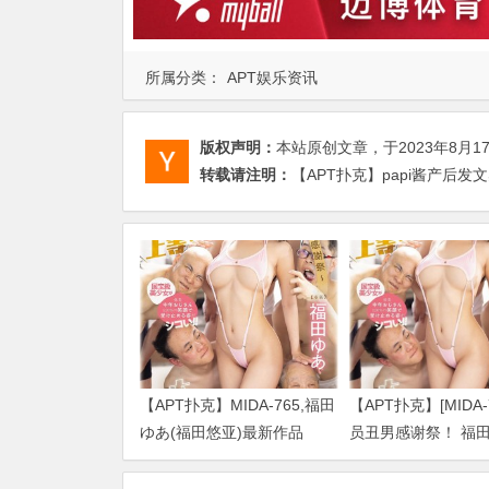
所属分类：
APT娱乐资讯
版权声明：
本站原创文章，于2023年8月1
转载请注明：
【APT扑克】papi酱产后发
【APT扑克】MIDA-765,福田
【APT扑克】[MIDA-
ゆあ(福田悠亚)最新作品
员丑男感谢祭！ 福
2026/09/01发布！
（福田ゆあ）解禁大