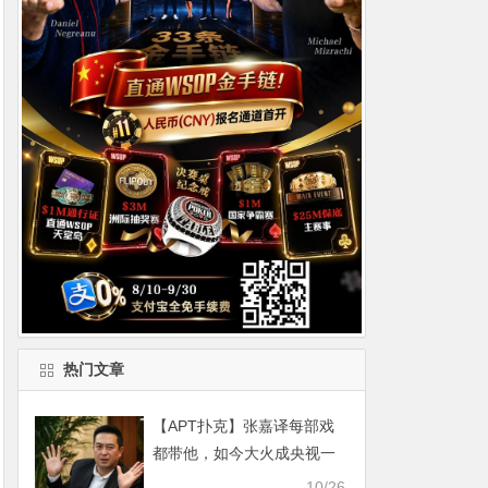
热门文章
【APT扑克】张嘉译每部戏
都带他，如今大火成央视一
线明星
10/26