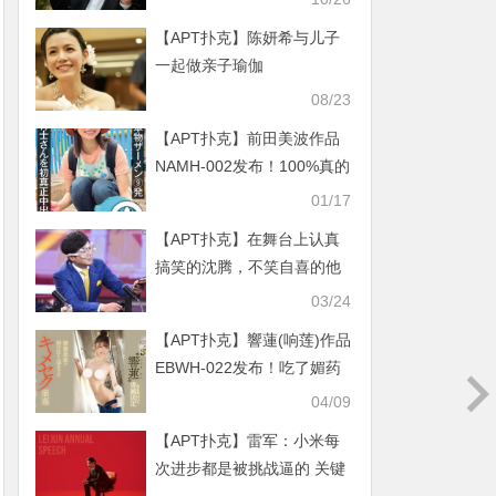
【APT扑克】陈妍希与儿子
一起做亲子瑜伽
08/23
【APT扑克】前田美波作品
NAMH-002发布！100%真的
精子！真正无套抽插中出！
01/17
AV界的新良心诞生？
【APT扑克】在舞台上认真
搞笑的沈腾，不笑自喜的他
让观众们看到真实
03/24
【APT扑克】響蓮(响莲)作品
EBWH-022发布！吃了媚药
威力更强！三冠王在E-Body
04/09
轰满贯炮！
【APT扑克】雷军：小米每
次进步都是被挑战逼的 关键