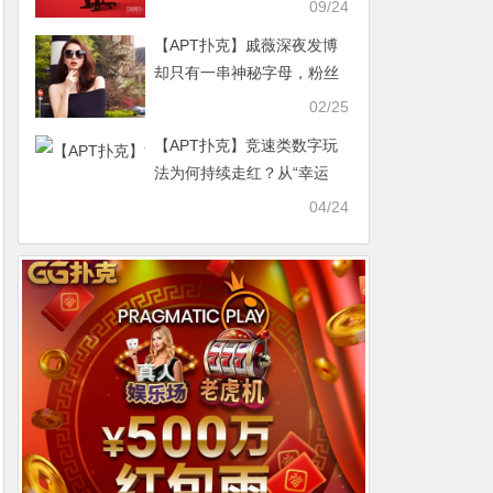
改变在2020年
09/24
【APT扑克】戚薇深夜发博
却只有一串神秘字母，粉丝
找到真相
02/25
【APT扑克】竞速类数字玩
法为何持续走红？从“幸运
28”看快节奏娱乐趋势
04/24