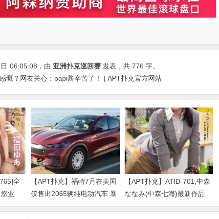
7日
06:05:08
，由
亚洲扑克巡回赛
发表，共 776 字。
文感慨？网友关心：papi酱辛苦了！ | APT扑克官方网站
765]全
【APT扑克】福特7月在美国
【APT扑克】ATID-701,中森
田悠亚
仅售出2065辆纯电动汽车 暴
ななみ(中森七海)最新作品
乱交！
跌超七成
2026/09/01发布！