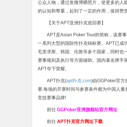
公众人物，通过发微博晒照片，使更多的人
的认知和尊重，起到了一定的作用，值得赞
【关于APT亚洲扑克巡回赛】
APT是Asian Poker Tour的简
一系列大型的国际性扑克锦标赛。APT已成
毛里求斯、韩国、伦敦等多个国家，同时也
赛事规则及执行等方面辅助。国内著名牌手朱
APT夺下荣耀。
APT扑克(
apt扑克.com
)由GGPoker
赛,每场的开赛时间与参赛条件都为中国人量
竞技赛事品牌!
前往
GGPoker亚洲旗舰站
官方网址
前往
APT扑克官方网址下载