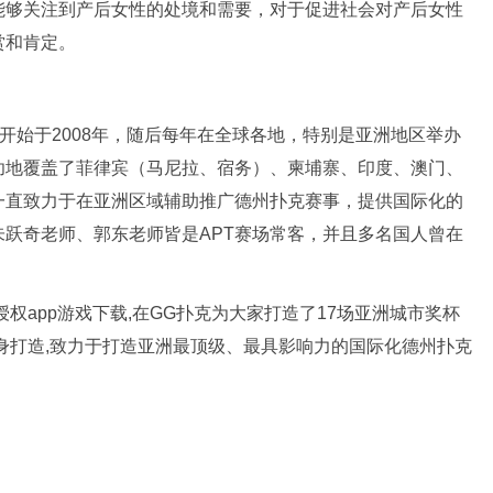
能够关注到产后女性的处境和需要，对于促进社会对产后女性
赏和肯定。
称，该赛事开始于2008年，随后每年在全球各地，特别是亚洲地区举办
功地覆盖了菲律宾（马尼拉、宿务）、柬埔寨、印度、澳门、
一直致力于在亚洲区域辅助推广德州扑克赛事，提供国际化的
跃奇老师、郭东老师皆是APT赛场常客，并且多名国人曾在
官方授权app游戏下载,在GG扑克为大家打造了17场亚洲城市奖杯
身打造,致力于打造亚洲最顶级、最具影响力的国际化德州扑克