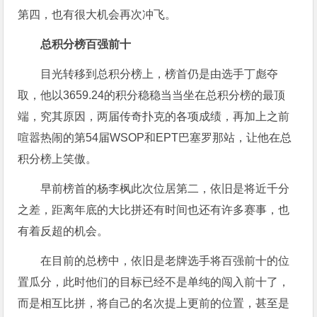
第四，也有很大机会再次冲飞。
总积分榜百强前十
目光转移到总积分榜上，榜首仍是由选手丁彪夺
取，他以3659.24的积分稳稳当当坐在总积分榜的最顶
端，究其原因，两届传奇扑克的各项成绩，再加上之前
喧嚣热闹的第54届WSOP和EPT巴塞罗那站，让他在总
积分榜上笑傲。
早前榜首的杨李枫此次位居第二，依旧是将近千分
之差，距离年底的大比拼还有时间也还有许多赛事，也
有着反超的机会。
在目前的总榜中，依旧是老牌选手将百强前十的位
置瓜分，此时他们的目标已经不是单纯的闯入前十了，
而是相互比拼，将自己的名次提上更前的位置，甚至是