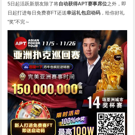
5日起活跃新朋友除了将
自
动获得APT赛事席位
之外，即
日起打进每日免费赛FT还送
幸运礼包启动码
，给你好礼
“奖”不完～