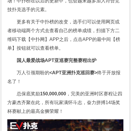
场！中扑榜在以后的更新中，也会越来越多加入符合竞
技扑克选手的元素。
更多有关于中扑榜的改变，选手们可以使用网页或
者移动端两个方式去查看自己的榜单成绩，扫描下方二
维码下载【中扑网】APP之后，点击APP的最中间【榜
单】按钮就可以查看榜单。
国人最爱战场
APT亚巡赛完整赛程出炉
万人引颈期盼的
<APT亚洲扑克巡回赛>
终于开放报
名了！
总保底奖励
150,000,000
，完美的亚洲时区赛程让四
方豪杰齐聚在此，所有玩家满怀斗志，奋力拼搏14场奖
杯赛献上的最高金狮荣耀！