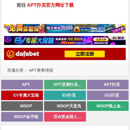
前往
APT扑克官方网址下载
所属分类：
APT赛事情报
APT
APT亚洲扑克巡回赛
APT扑克
EV专属大宝箱
EV扑克
GG扑克
WSOP
WSOP天堂岛
WSOP线上金手链
WSOP金手链
百W赏金猎人大奖赛