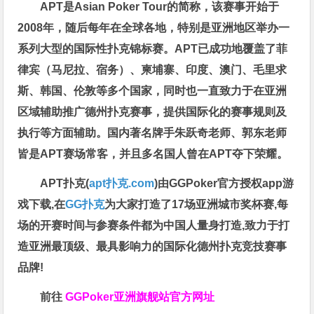
APT是Asian Poker Tour的简称，该赛事开始于
2008年，随后每年在全球各地，特别是亚洲地区举办一
系列大型的国际性扑克锦标赛。APT已成功地覆盖了菲
律宾（马尼拉、宿务）、柬埔寨、印度、澳门、毛里求
斯、韩国、伦敦等多个国家，同时也一直致力于在亚洲
区域辅助推广德州扑克赛事，提供国际化的赛事规则及
执行等方面辅助。国内著名牌手朱跃奇老师、郭东老师
皆是APT赛场常客，并且多名国人曾在APT夺下荣耀。
APT扑克(
apt扑克.com
)由GGPoker官方授权app游
戏下载,在
GG扑克
为大家打造了17场亚洲城市奖杯赛,每
场的开赛时间与参赛条件都为中国人量身打造,致力于打
造亚洲最顶级、最具影响力的国际化德州扑克竞技赛事
品牌!
前往
GGPoker亚洲旗舰站
官方网址