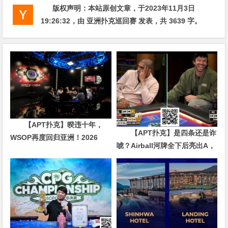
版权声明：
本站原创文章，于2023年11月3日
19:26:32
，由
亚洲扑克巡回赛
发表，共 3639 字。
【APT扑克】暌违十年，
【APT扑克】是四条还是诈
WSOP再度回归亚洲！2026
唬？Airball河牌全下后亮出A，
APL济州站6月19-28日盛大登
这手牌让对手陷入长考
场！