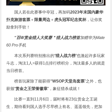
国人若在此赛事中夺冠，再加码
2023年末国内豪华
扑克旅游套票
＋
限量周边
＋
虎头冠军纪念奖杯
，让你奖
励拿到手软！
“百W赏金猎人大奖赛＂
猎人战力榜首
加赠华为Mate
60 Pro手机
本次系列赛特别推出的“
猎人战力榜
”也激起许多玩家
斗志，淘汰1人=获得1点排行榜积分，淘汰最多人的就是
当日榜首。
榜首玩家除了能获得
“WSOP天堂岛套票
”之外，也
获颁“
赏金之王荣誉徽章
”，象征猎杀成就！
比赛一直到11月6日，届时将有23位赏金之王诞
生，期待看到国人选手尽早榜上有名、遥遥领先，把加