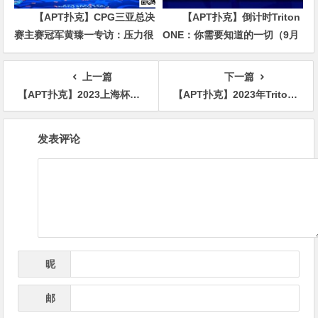
【APT扑克】CPG三亚总决
【APT扑克】倒计时Triton
赛主赛冠军黄臻一专访：压力很
ONE：你需要知道的一切（9月
大夺冠有些意外 感谢师傅对我
2日至8日）
的帮助
上一篇
下一篇
【APT扑克】2023上海杯SHPC®秋季赛 |主赛812人次参赛200人晋级，邓正恒落袋40.75万登顶D组CL
【APT扑克】2023年Triton蒙特卡洛 | 奥地利Mario Mosböck获赛事#8神秘赏金赛冠军
文
发表评论
章
导
航
昵
*
称
邮