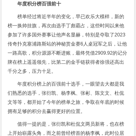
年度积分榜百强前十
榜单经过将近半年的变化，早已欢乐大模样，新的
榜一换帅挂旗，再次由选手丁彪霸占，这些时间以来他
参加了许多国外赛事让他声名显赫，特别是夺取了2023
传奇扑克塞浦路斯站的神秘赏金赛6人桌冠军之后，让他
一路高歌，积分源源不断进账，最终凭借2909.92的记分
牌在榜上遥遥领先，比第二的金手链获得者徐强还高出
千分之多，压力十足。
年度积分榜上的百强前十选手，一眼望去大都是我
们熟悉的选手，张衍凯、杨李枫、张彬、陈文文、杜侃
文等等，都开始了今年的榜单之旅，争取在年底的时候
拥有足够的积分去赢得更好的位置。
值得一提的是，张衍凯和杜侃文两员新将，也在榜
上开始崭露头角，而之前曾经榜首的杨李枫，此时位居