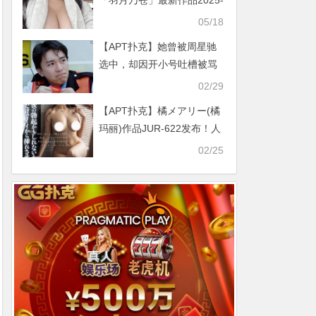
「羽月乃苍」最新作品2025-
05-02发布！
05/18
【APT扑克】她曾被周星驰
选中，却因开小号吐槽被骂
如今却蜕变女神
02/29
【APT扑克】橘メアリー(橘
玛丽)作品JUR-622发布！人
生最后一次勃起！拜托巨乳
02/25
儿媳给干，结果全勃激战肉
体超合拍