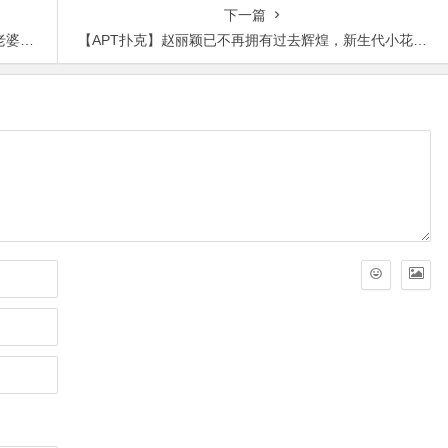
下一篇
目了然
【APT扑克】赵丽颖已不再拥有过去辉煌，新生代小花赵今麦事业正当红