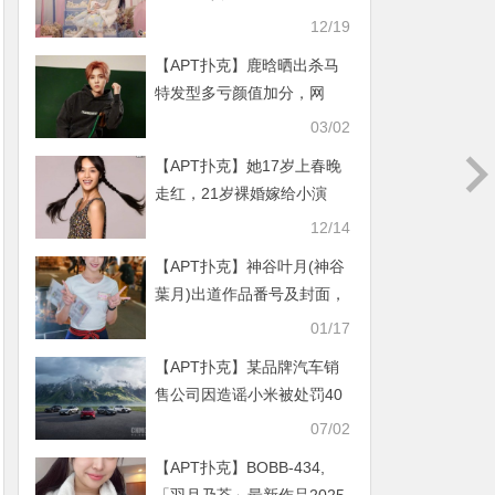
很走心两人真的不爱了吗
12/19
【APT扑克】鹿晗晒出杀马
特发型多亏颜值加分，网
友：葬爱家族重现
03/02
【APT扑克】她17岁上春晚
走红，21岁裸婚嫁给小演
员，现影帝丈夫已成前夫
12/14
【APT扑克】神谷叶月(神谷
葉月)出道作品番号及封面，
神谷叶月个人简介
01/17
【APT扑克】某品牌汽车销
售公司因造谣小米被处罚40
万 猜猜是谁？
07/02
【APT扑克】BOBB-434,