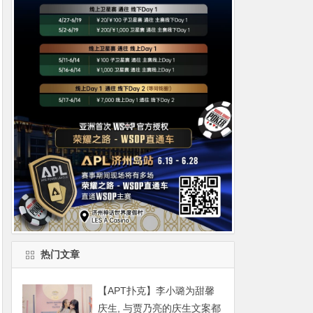
热门文章
【APT扑克】李小璐为甜馨
庆生, 与贾乃亮的庆生文案都