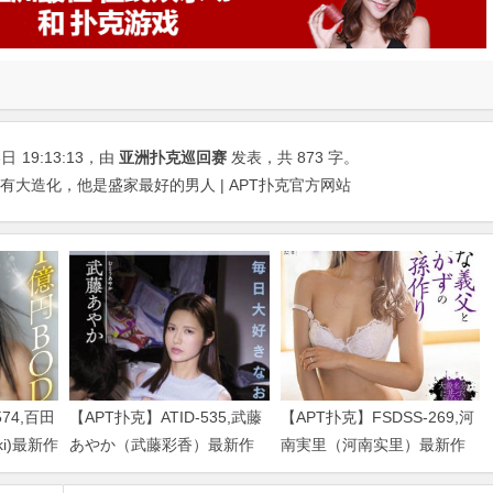
3日
19:13:13
，由
亚洲扑克巡回赛
发表，共 873 字。
有大造化，他是盛家最好的男人 | APT扑克官方网站
574,百田
【APT扑克】ATID-535,武藤
【APT扑克】FSDSS-269,河
uki)最新作
あやか（武藤彩香）最新作
南実里（河南实里）最新作
品2023/01/19发布！
品2021-08-26发布！