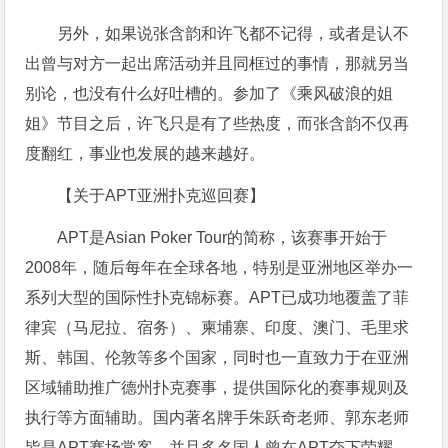
另外，如果说张含韵和许飞都不记得，或者是认不
出曾与对方一起出席活动并且同框过的事情，那就另当
别论，也没有什么好吐槽的。参加了《乘风破浪的姐
姐》节目之后，许飞只是有了些热度，而张含韵不仅再
度翻红，事业也发展的越来越好。
【关于APT亚洲扑克巡回赛】
APT是Asian Poker Tour的简称，该赛事开始于
2008年，随后每年在全球各地，特别是亚洲地区举办一
系列大型的国际性扑克锦标赛。APT已成功地覆盖了菲
律宾（马尼拉、宿务）、柬埔寨、印度、澳门、毛里求
斯、韩国、伦敦等多个国家，同时也一直致力于在亚洲
区域辅助推广德州扑克赛事，提供国际化的赛事规则及
执行等方面辅助。国内著名牌手朱跃奇老师、郭东老师
皆是APT赛场常客，并且多名国人曾在APT夺下荣耀。