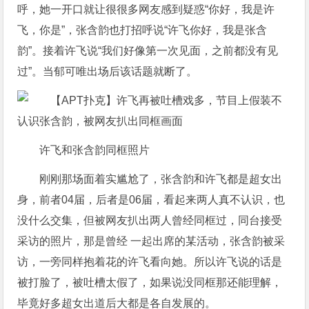
呼，她一开口就让很很多网友感到疑惑“你好，我是许
飞，你是”，张含韵也打招呼说“许飞你好，我是张含
韵”。接着许飞说“我们好像第一次见面，之前都没有见
过”。当郁可唯出场后该话题就断了。
许飞和张含韵同框照片
刚刚那场面着实尴尬了，张含韵和许飞都是超女出
身，前者04届，后者是06届，看起来两人真不认识，也
没什么交集，但被网友扒出两人曾经同框过，同台接受
采访的照片，那是曾经 一起出席的某活动，张含韵被采
访，一旁同样抱着花的许飞看向她。所以许飞说的话是
被打脸了，被吐槽太假了，如果说没同框那还能理解，
毕竟好多超女出道后大都是各自发展的。