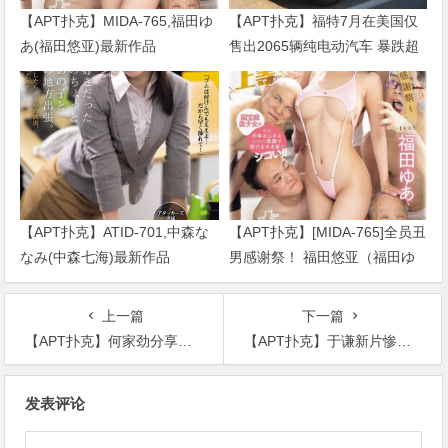
【APT扑克】MIDA-765,福田ゆ
【APT扑克】福特7月在美国仅
あ(福田悠亚)最新作品
售出2065辆纯电动汽车 暴跌超
2026/09/01发布！
七成
【APT扑克】ATID-701,中森な
【APT扑克】[MIDA-765]全员丑
なみ(中森七海)最新作品
男感谢祭！ 福田悠亚（福田ゆ
2026/09/01发布！
あ）解禁大乱交！
上一篇
下一篇
【APT扑克】何家劲分享健身视频，身材不输于小鲜肉，60多岁却依旧单身
【APT扑克】于谦新片惨不忍睹播出两天票房未到100万，网友：幸亏网络上映
文
发表评论
章
导