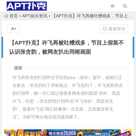
首页
APT娱乐资讯
【APT扑克】许飞再被吐槽戏多，节目上假装不认识张含韵，被网友扒出同框画面
A+
发表评论
【APT扑克】许飞再被吐槽戏多，节目上假装不
认识张含韵，被网友扒出同框画面
摘要
许飞和张含韵打招呼在节目的plus（加长）版中，姐姐们正
在集合，张含韵到了录制地点，许飞也到了，许飞就和张含
韵打招呼，她一开口就让很很多网友感到疑惑“你好，我是
许飞，你是”，张含韵也打招呼说“许飞你好，我是张含
韵”。接着许飞说“我们好像第一次见面，之前都没有见
过”。当郁可唯出场后该话题就断了。