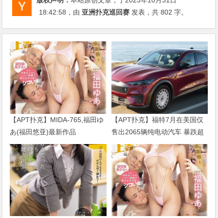
18:42:58
，由
亚洲扑克巡回赛
发表，共 802 字。
【APT扑克】MIDA-765,福田ゆ
【APT扑克】福特7月在美国仅
あ(福田悠亚)最新作品
售出2065辆纯电动汽车 暴跌超
2026/09/01发布！
七成