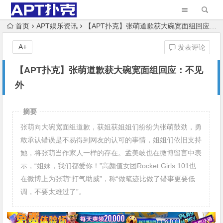
首页
APT娱乐资讯
【APT扑克】张萌道歉获大碗宽面组回应：不见外
A+
发表评论
【APT扑克】张萌道歉获大碗宽面组回应：不见
外
摘要
张萌向大碗宽面组道歉，获姐获姐姐们纷纷为张萌鼓劲，勇
敢承认错误是不易得到网友的认可的事情，姐姐们依旧支持
她，将张萌当作家人一样的存在。孟美岐也在微博留言中表
示，“姐妹，我们都爱你！”高颜值女团Rocket Girls 101也
在微博上为张萌“打气助威”，称“做笔迹比做了错事更要低
调，不要太难过了”。