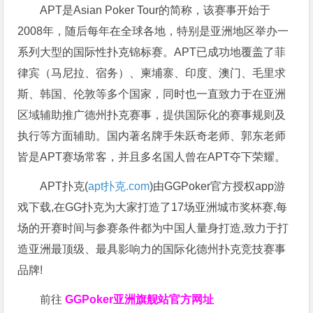
APT是Asian Poker Tour的简称，该赛事开始于
2008年，随后每年在全球各地，特别是亚洲地区举办一
系列大型的国际性扑克锦标赛。APT已成功地覆盖了菲
律宾（马尼拉、宿务）、柬埔寨、印度、澳门、毛里求
斯、韩国、伦敦等多个国家，同时也一直致力于在亚洲
区域辅助推广德州扑克赛事，提供国际化的赛事规则及
执行等方面辅助。国内著名牌手朱跃奇老师、郭东老师
皆是APT赛场常客，并且多名国人曾在APT夺下荣耀。
APT扑克(
apt扑克.com
)由GGPoker官方授权app游
戏下载,在GG扑克为大家打造了17场亚洲城市奖杯赛,每
场的开赛时间与参赛条件都为中国人量身打造,致力于打
造亚洲最顶级、最具影响力的国际化德州扑克竞技赛事
品牌!
前往
GGPoker亚洲旗舰站
官方网址