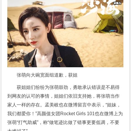
张萌向大碗宽面组道歉，获姐
获姐姐们纷纷为张萌鼓劲，勇敢承认错误是不易得
到网友的认可的事情，姐姐们依旧支持她，将张萌当作
家人一样的存在。孟美岐也在微博留言中表示，“姐妹，
我们都爱你！”高颜值女团Rocket Girls 101也在微博上为
张萌“打气助威”，称“做笔迹比做了错事更要低调，不要