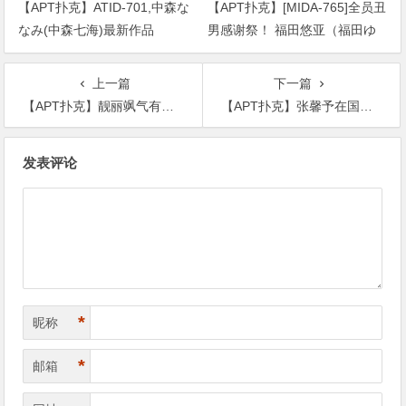
【APT扑克】ATID-701,中森な
【APT扑克】[MIDA-765]全员丑
なみ(中森七海)最新作品
男感谢祭！ 福田悠亚（福田ゆ
2026/09/01发布！
あ）解禁大乱交！
上一篇
下一篇
【APT扑克】靓丽飒气有型时尚并存，刘亦菲手把手教你
【APT扑克】张馨予在国外摆摊卖油画，暴露真实绘画水平
文
发表评论
章
导
航
*
昵称
*
邮箱