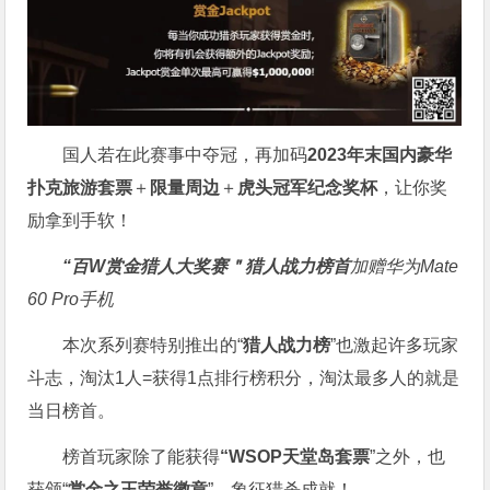
国人若在此赛事中夺冠，再加码
2023年末国内豪华
扑克旅游套票
＋
限量周边
＋
虎头冠军纪念奖杯
，让你奖
励拿到手软！
“百W赏金猎人大奖赛＂
猎人战力榜首
加赠华为Mate
60 Pro手机
本次系列赛特别推出的“
猎人战力榜
”也激起许多玩家
斗志，淘汰1人=获得1点排行榜积分，淘汰最多人的就是
当日榜首。
榜首玩家除了能获得
“WSOP天堂岛套票
”之外，也
获颁“
赏金之王荣誉徽章
”，象征猎杀成就！