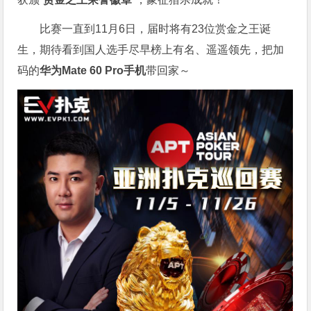
比赛一直到11月6日，届时将有23位赏金之王诞
生，期待看到国人选手尽早榜上有名、遥遥领先，把加
码的
华为Mate 60 Pro手机
带回家～