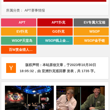
所属分类：
APT赛事情报
APT
APT扑克
EV专属大宝箱
EV扑克
GG扑克
WSOP
WSOP天堂岛
WSOP线上金手链
WSOP金手链
百W赏金猎人大奖赛
版权声明：
本站原创文章，于2023年10月30日
18:05:32
，由
亚洲扑克巡回赛
发表，共 1735 字。