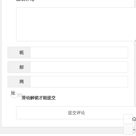
章
导
航
昵
*
称
邮
*
箱
网
址
滑动解锁才能提交