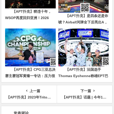
【APT扑克】暌违十年，
【APT扑克】是四条还是诈
WSOP再度回归亚洲！2026
唬？Airball河牌全下后亮出A，
APL济州站6月19-28日盛大登
这手牌让对手陷入长考
场！
【APT扑克】CPG三亚总决
【APT扑克】法国选手
赛主赛冠军黄臻一专访：压力很
Thomas Eychenne称雄EPT巴
大夺冠有些意外 感谢师傅对我
塞罗那主赛，单挑局显绝对统治
的帮助
力
上一篇
下一篇
【APT扑克】2023年Triton蒙特卡洛站：Jonathan Jaffe赛事#2夺冠 EltonTsang成为20w邀请赛决赛桌CL
【APT扑克】话题 | 今年100万美元的“一滴水”豪客赛会打破纪录吗?
文
发表评论