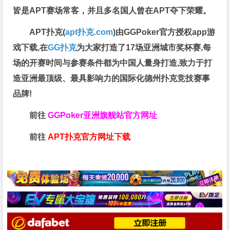
皆是APT赛场常客，并且多名国人曾在APT夺下荣耀。
APT扑克(
apt扑克.com
)由GGPoker官方授权app游
戏下载,在
GG扑克
为大家打造了17场亚洲城市奖杯赛,每
场的开赛时间与参赛条件都为中国人量身打造,致力于打
造亚洲最顶级、最具影响力的国际化德州扑克竞技赛事
品牌!
前往
GGPoker亚洲旗舰站
官方网址
前往
APT扑克官方网址下载