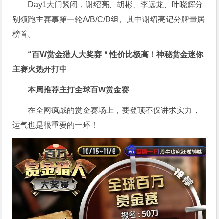
Day1大门紧闭，谢绍亮、胡彬、李远龙、叶晓辉分
别领跑主赛事第一轮A/B/C/D组。其中谢绍亮记分牌量居
榜首。
“百W赏金猎人大奖赛＂性价比极高！
神秘赏金迷你
主赛火热开打中
本周推荐主打
全球百W赏金赛
在全网疯战的赏金赛场上，要登顶不仅讲求实力，
运气也是很重要的一环！