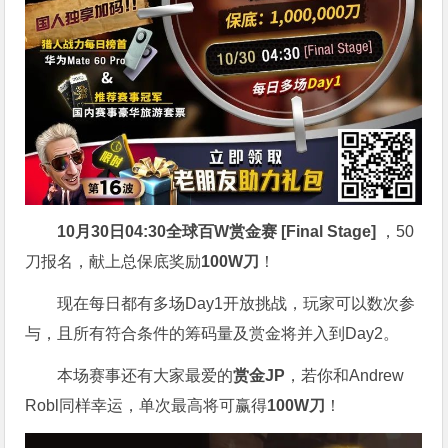
10月30日04:30
全球百W赏金赛 [Final Stage]
，50
刀报名，献上总保底奖励
100W刀
！
现在每日都有多场Day1开放挑战，玩家可以数次参
与，且所有符合条件的筹码量及赏金将并入到Day2。
本场赛事还有大家最爱的
赏金JP
，若你和Andrew
Robl同样幸运，单次最高将可赢得
100W刀
！