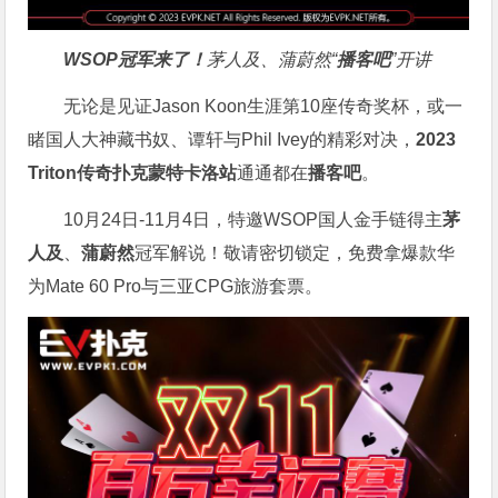
WSOP冠军来了！
茅人及、蒲蔚然“
播客吧
”开讲
无论是见证Jason Koon生涯第10座传奇奖杯，或一
睹国人大神藏书奴、谭轩与Phil Ivey的精彩对决，
2023
Triton传奇扑克蒙特卡洛站
通通都在
播客吧
。
10月24日-11月4日，特邀WSOP国人金手链得主
茅
人及
、
蒲蔚然
冠军解说！敬请密切锁定，免费拿爆款华
为Mate 60 Pro与三亚CPG旅游套票。