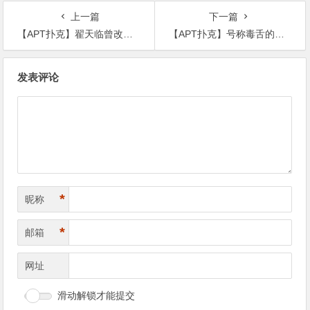
上一篇
下一篇
【APT扑克】翟天临曾改剧本，当初拍兰陵王时戏份多到和冯绍峰一样
【APT扑克】号称毒舌的金星没有人敢当面评价她，如今有一个人竟这样说她？
文
发表评论
章
导
航
*
昵称
*
邮箱
网址
滑动解锁才能提交