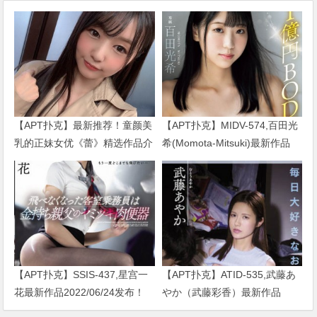
【APT扑克】最新推荐！童颜美
【APT扑克】MIDV-574,百田光
乳的正妹女优《蕾》精选作品介
希(Momota-Mitsuki)最新作品
绍……
2024/01/02发布！
【APT扑克】SSIS-437,星宫一
【APT扑克】ATID-535,武藤あ
花最新作品2022/06/24发布！
やか（武藤彩香）最新作品
2023/01/19发布！