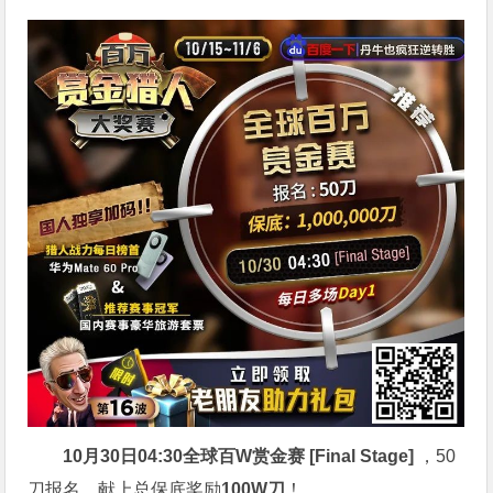
10月30日04:30
全球百W赏金赛 [Final Stage]
，50
刀报名，献上总保底奖励
100W刀
！