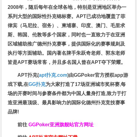
2008年，随后每年在全球各地，特别是亚洲地区举办一
系列大型的国际性扑克锦标赛。APT已成功地覆盖了菲
律宾（马尼拉、宿务）、柬埔寨、印度、澳门、毛里求
斯、韩国、伦敦等多个国家，同时也一直致力于在亚洲
区域辅助推广德州扑克赛事，提供国际化的赛事规则及
执行等方面辅助。国内著名牌手朱跃奇老师、郭东老师
皆是APT赛场常客，并且多名国人曾在APT夺下荣耀。
APT扑克(
apt扑克.com
)由GGPoker官方授权app游
戏下载,在
GG扑克
为大家打造了17场亚洲城市奖杯赛,每
场的开赛时间与参赛条件都为中国人量身打造,致力于打
造亚洲最顶级、最具影响力的国际化德州扑克竞技赛事
品牌!
前往
GGPoker亚洲旗舰站
官方网址