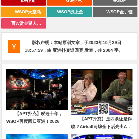
EV扑克
GG扑克
WSOP
WSOP天堂岛
WSOP线上金手链
WSOP金手链
百W赏金猎人大奖赛
版权声明：
本站原创文章，于2023年10月29日
18:57:59
，由
亚洲扑克巡回赛
发表，共 2004 字。
【APT扑克】暌违十年，
【APT扑克】是四条还是诈
WSOP再度回归亚洲！2026
唬？Airball河牌全下后亮出A，
APL济州站6月19-28日盛大登
这手牌让对手陷入长考
场！