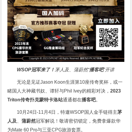
WSOP冠军来了！
茅人及、蒲蔚然“
播客吧
”开讲
无论是见证Jason Koon生涯第10座传奇奖杯，或一
睹国人大神藏书奴、谭轩与Phil Ivey的精彩对决，
2023
Triton传奇扑克蒙特卡洛站
通通都在
播客吧
。
10月24日-11月4日，特邀WSOP国人金手链得主
茅
人及
、
蒲蔚然
冠军解说！敬请密切锁定，免费拿爆款华
为Mate 60 Pro与三亚CPG旅游套票。