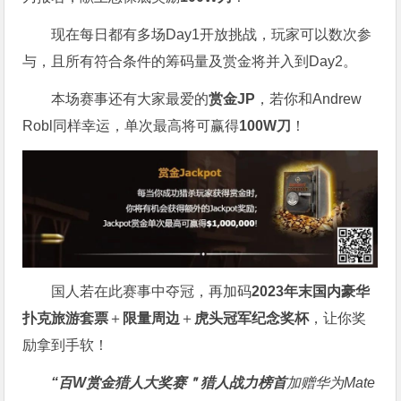
现在每日都有多场Day1开放挑战，玩家可以数次参
与，且所有符合条件的筹码量及赏金将并入到Day2。
本场赛事还有大家最爱的
赏金JP
，若你和Andrew
Robl同样幸运，单次最高将可赢得
100W刀
！
国人若在此赛事中夺冠，再加码
2023年末国内豪华
扑克旅游套票
＋
限量周边
＋
虎头冠军纪念奖杯
，让你奖
励拿到手软！
“百W赏金猎人大奖赛＂
猎人战力榜首
加赠华为Mate