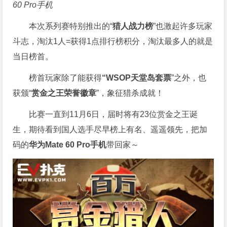
60 Pro手机
本次系列赛特别推出的“
猎人战力榜
”也激起许多玩家
斗志，淘汰1人=获得1点排行榜积分，淘汰最多人的就是
当日榜首。
榜首玩家除了能获得
“WSOP天堂岛套票
”之外，也
获颁“
赏金之王荣誉徽章
”，象征猎杀成就！
比赛一直到11月6日，届时将有23位赏金之王诞
生，期待看到国人选手尽早榜上有名、遥遥领先，把加
码的
华为Mate 60 Pro手机
带回家～