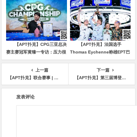
【APT扑克】CPG三亚总决
【APT扑克】法国选手
赛主赛冠军黄臻一专访：压力很
Thomas Eychenne称雄EPT巴
大夺冠有些意外 感谢师傅对我
塞罗那主赛，单挑局显绝对统治
的帮助
力
上一篇
下一篇
【APT扑克】联合赛事 | 第四届海丝杯城际交流赛定档（2024年1月5日-8日）
【APT扑克】第三届博登杯｜主赛事587人次参赛134人晋级Day2 叶晓辉领跑D组
文
发表评论
章
导
航