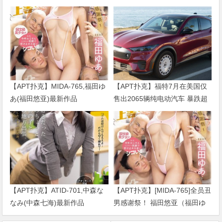
【APT扑克】MIDA-765,福田ゆ
【APT扑克】福特7月在美国仅
あ(福田悠亚)最新作品
售出2065辆纯电动汽车 暴跌超
2026/09/01发布！
七成
【APT扑克】ATID-701,中森な
【APT扑克】[MIDA-765]全员丑
なみ(中森七海)最新作品
男感谢祭！ 福田悠亚（福田ゆ
2026/09/01发布！
あ）解禁大乱交！