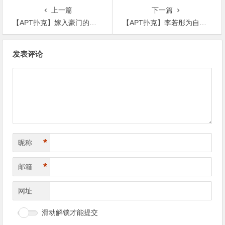
上一篇
下一篇
【APT扑克】嫁入豪门的郭碧婷还没领证，逛街被拍大概怀孕五六个月
【APT扑克】李若彤为自己庆生，曝光真实年龄首谈未婚原因
文
发表评论
章
导
航
*
昵称
*
邮箱
网址
滑动解锁才能提交