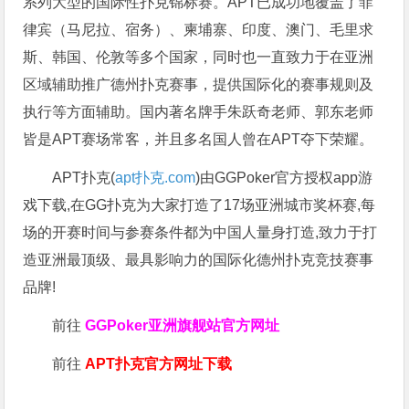
系列大型的国际性扑克锦标赛。APT已成功地覆盖了菲
律宾（马尼拉、宿务）、柬埔寨、印度、澳门、毛里求
斯、韩国、伦敦等多个国家，同时也一直致力于在亚洲
区域辅助推广德州扑克赛事，提供国际化的赛事规则及
执行等方面辅助。国内著名牌手朱跃奇老师、郭东老师
皆是APT赛场常客，并且多名国人曾在APT夺下荣耀。
APT扑克(
apt扑克.com
)由GGPoker官方授权app游
戏下载,在GG扑克为大家打造了17场亚洲城市奖杯赛,每
场的开赛时间与参赛条件都为中国人量身打造,致力于打
造亚洲最顶级、最具影响力的国际化德州扑克竞技赛事
品牌!
前往
GGPoker亚洲旗舰站
官方网址
前往
APT扑克官方网址下载