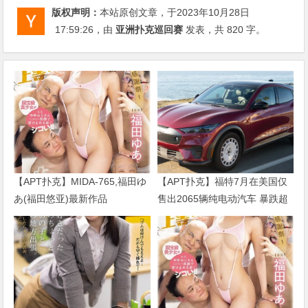
版权声明：
本站原创文章，于2023年10月28日
17:59:26
，由
亚洲扑克巡回赛
发表，共 820 字。
【APT扑克】MIDA-765,福田ゆ
【APT扑克】福特7月在美国仅
あ(福田悠亚)最新作品
售出2065辆纯电动汽车 暴跌超
2026/09/01发布！
七成