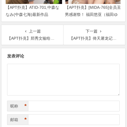
【APT扑克】ATID-701,中森な
【APT扑克】[MIDA-765]全员丑
なみ(中森七海)最新作品
男感谢祭！ 福田悠亚（福田ゆ
2026/09/01发布！
あ）解禁大乱交！
上一篇
下一篇
【APT扑克】郑秀文输给周冬雨错失金像奖，没落的原因曝光
【APT扑克】倚天屠龙记主角公布，古天乐林峯扮演父子网友的理解太好笑
文
发表评论
章
导
航
*
昵称
*
邮箱