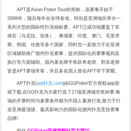
APT是Asian Poker Tour的简称，该赛事开始于
2008年，随后每年在全球各地，特别是亚洲地区举办一
系列大型的国际性扑克锦标赛。APT已成功地覆盖了菲
律宾（马尼拉、宿务）、柬埔寨、印度、澳门、毛里求
斯、韩国、伦敦等多个国家，同时也一直致力于在亚洲
区域辅助推广德州扑克赛事，提供国际化的赛事规则及
执行等方面辅助。国内著名牌手朱跃奇老师、郭东老师
皆是APT赛场常客，并且多名国人曾在APT夺下荣耀。
APT扑克(
apt扑克.com
)由GGPoker官方授权app游
戏下载,在GG扑克为大家打造了17场亚洲城市奖杯赛,每
场的开赛时间与参赛条件都为中国人量身打造,致力于打
造亚洲最顶级、最具影响力的国际化德州扑克竞技赛事
品牌!
前往
GGPoker亚洲旗舰站
官方网址