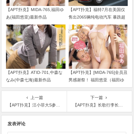
【APT扑克】MIDA-765,福田ゆ
【APT扑克】福特7月在美国仅
あ(福田悠亚)最新作品
售出2065辆纯电动汽车 暴跌超
2026/09/01发布！
七成
【APT扑克】ATID-701,中森な
【APT扑克】[MIDA-765]全员丑
なみ(中森七海)最新作品
男感谢祭！ 福田悠亚（福田ゆ
2026/09/01发布！
あ）解禁大乱交！
上一篇
下一篇
【APT扑克】汪小菲大S参加女儿毕业礼，看似恩爱甜蜜时小玥儿颜值成关注点
【APT扑克】长歌行李长歌母亲为什么要送女儿走？是否早就知道李世民计划？
文
发表评论
章
导