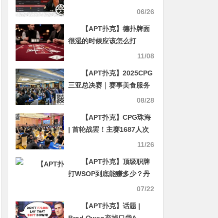
赛冠军引发众怒
06/26
【APT扑克】德扑牌面
很湿的时候应该怎么打
11/08
【APT扑克】2025CPG
三亚总决赛｜赛事美食服务
赋能竞技体验！主赛A组
08/28
1657人参赛引爆热潮！邓冕
【APT扑克】CPG珠海
携手553人从“大考”脱颖而
| 首轮战罢！主赛1687人次
出晋级下一轮
参赛526人晋级，邓远30万
11/26
记分牌领跑C组
【APT扑克】顶级职牌
打WSOP到底能赚多少？丹
牛、Deeb公开盈利
07/22
【APT扑克】话题 |