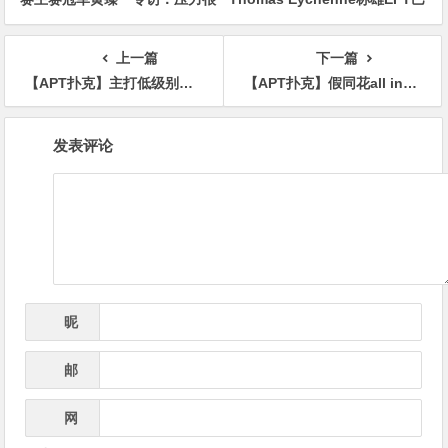
大夺冠有些意外 感谢师傅对我
塞罗那主赛，单挑局显绝对统治
的帮助
力
上一篇
下一篇
【APT扑克】主打低级别的扑克圈牌农，靠待在舒适区盈利6000万+！
【APT扑克】假同花all in偷鸡撞上真同花，美女惨变“霉女”
文
发表评论
章
导
航
昵
*
称
邮
*
箱
网