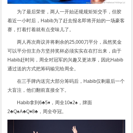
为了最后荣誉，两人一开始还规规矩矩交手，但胶
着近一小时后，Habib为了赶去报名即将开始的一场豪客
赛，打着打着就有点变味儿了。
两人再次商议并将剩余的25,000刀平分，虽然奖金
可以平分但主办方坚持奖杯必须实实在在打出来，由于
Habib赶时间，周全对冠军的兴趣又更浓厚，因此Habib
通过送的方式把筹码输完给周全。
在三手牌内送完大部分筹码后，Habib仅剩最后一个
大盲注，他们翻前直接全下。
Habib拿到6♣5♦，周全10♠2♠，牌面
2♣Q♠A♣Q♦8♣，周全夺冠。