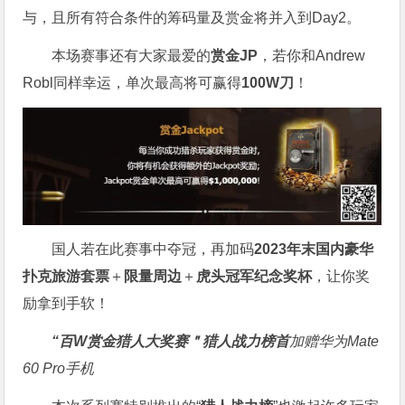
与，且所有符合条件的筹码量及赏金将并入到Day2。
本场赛事还有大家最爱的
赏金JP
，若你和Andrew
Robl同样幸运，单次最高将可赢得
100W刀
！
国人若在此赛事中夺冠，再加码
2023年末国内豪华
扑克旅游套票
＋
限量周边
＋
虎头冠军纪念奖杯
，让你奖
励拿到手软！
“百W赏金猎人大奖赛＂
猎人战力榜首
加赠华为Mate
60 Pro手机