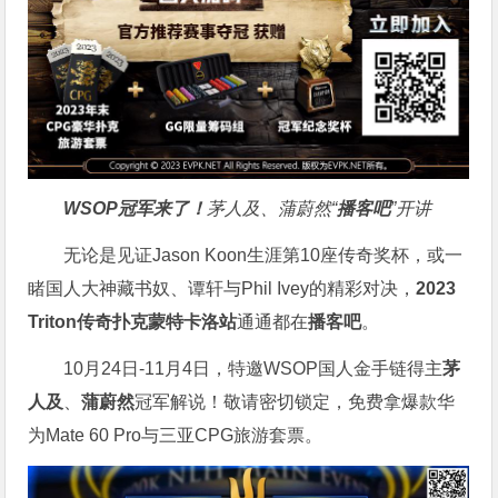
WSOP冠军来了！
茅人及、蒲蔚然“
播客吧
”开讲
无论是见证Jason Koon生涯第10座传奇奖杯，或一
睹国人大神藏书奴、谭轩与Phil Ivey的精彩对决，
2023
Triton传奇扑克蒙特卡洛站
通通都在
播客吧
。
10月24日-11月4日，特邀WSOP国人金手链得主
茅
人及
、
蒲蔚然
冠军解说！敬请密切锁定，免费拿爆款华
为Mate 60 Pro与三亚CPG旅游套票。