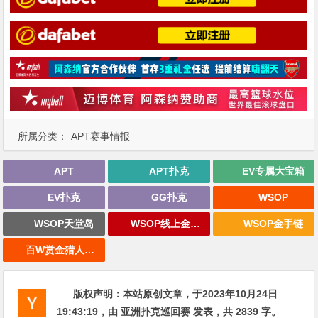
所属分类：
APT赛事情报
APT
APT扑克
EV专属大宝箱
EV扑克
GG扑克
WSOP
WSOP天堂岛
WSOP线上金手链
WSOP金手链
百W赏金猎人大奖赛
版权声明：
本站原创文章，于2023年10月24日
19:43:19
，由
亚洲扑克巡回赛
发表，共 2839 字。