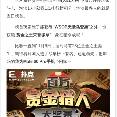
本次系列赛特别推出的“
猎人战力榜
”也激起许多玩家
斗志，淘汰1人=获得1点排行榜积分，淘汰最多人的就是
当日榜首。
榜首玩家除了能获得
“WSOP天堂岛套票
”之外，也
获颁“
赏金之王荣誉徽章
”，象征猎杀成就！
比赛一直到11月6日，届时将有23位赏金之王诞
生，期待看到国人选手尽早榜上有名、遥遥领先，把加
码的
华为Mate 60 Pro手机
带回家～