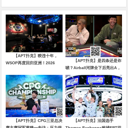
【APT扑克】暌违十年，
【APT扑克】是四条还是诈
WSOP再度回归亚洲！2026
唬？Airball河牌全下后亮出A，
APL济州站6月19-28日盛大登
这手牌让对手陷入长考
场！
【APT扑克】CPG三亚总决
【APT扑克】法国选手
赛主赛冠军黄臻一专访：压力很
Thomas Eychenne称雄EPT巴