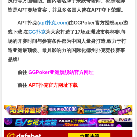
执行等方面辅助。国内著名牌手朱跃奇老师、郭东老师
皆是APT赛场常客，并且多名国人曾在APT夺下荣耀。
APT扑克(
apt扑克.com
)由GGPoker官方授权app游
戏下载,在
GG扑克
为大家打造了17场亚洲城市奖杯赛,每
场的开赛时间与参赛条件都为中国人量身打造,致力于打
造亚洲最顶级、最具影响力的国际化德州扑克竞技赛事
品牌!
前往
GGPoker亚洲旗舰站
官方网址
前往
APT扑克官方网址下载