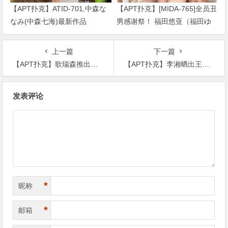
【APT扑克】ATID-701,中森な
【APT扑克】[MIDA-765]全员丑
なみ(中森七海)最新作品
男感谢祭！ 福田悠亚（福田ゆ
2026/09/01发布！
あ）解禁大乱交！
上一篇
下一篇
【APT扑克】歌瑞森推出运动新品，携手奥运冠军何雯娜
【APT扑克】李湘晒出王诗龄外出骑车的照片，小姑娘亲手给妈妈制作爱心贺卡
文
发表评论
章
导
航
*
昵称
*
邮箱