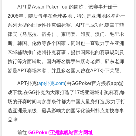
APT是Asian Poker Tour的简称，该赛事开始于
2008年，随后每年在全球各地，特别是亚洲地区举办一
系列大型的国际性扑克锦标赛。APT已成功地覆盖了菲
律宾（马尼拉、宿务）、柬埔寨、印度、澳门、毛里求
斯、韩国、伦敦等多个国家，同时也一直致力于在亚洲
区域辅助推广德州扑克赛事，提供国际化的赛事规则及
执行等方面辅助。国内著名牌手朱跃奇老师、郭东老师
皆是APT赛场常客，并且多名国人曾在APT夺下荣耀。
APT扑克(
apt扑克.com
)由GGPoker官方授权app游
戏下载,在GG扑克为大家打造了17场亚洲城市奖杯赛,每
场的开赛时间与参赛条件都为中国人量身打造,致力于打
造亚洲最顶级、最具影响力的国际化德州扑克竞技赛事
品牌!
前往
GGPoker亚洲旗舰站
官方网址