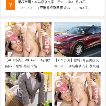
版权声明：
本站原创文章，于2023年10月24日
19:32:01
，由
亚洲扑克巡回赛
发表，共 780 字。
【APT扑克】MIDA-765,福田ゆ
【APT扑克】福特7月在美国仅
あ(福田悠亚)最新作品
售出2065辆纯电动汽车 暴跌超
2026/09/01发布！
七成