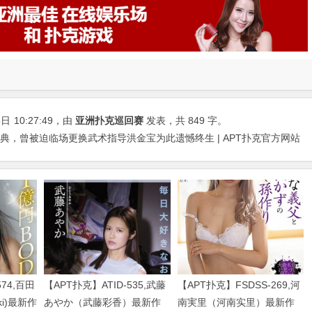
5日
10:27:49
，由
亚洲扑克巡回赛
发表，共 849 字。
典，曾被迫临场更换武术指导洪金宝为此遗憾终生 | APT扑克官方网站
574,百田
【APT扑克】ATID-535,武藤
【APT扑克】FSDSS-269,河
uki)最新作
あやか（武藤彩香）最新作
南実里（河南实里）最新作