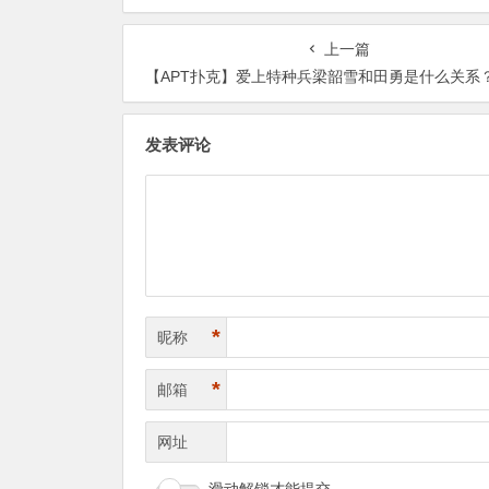
作品介绍……
品2024/01/02发布！
上一篇
【APT扑克】爱上特种兵梁韶雪和田勇是什么关系？田勇梁韶雪大结局
发表评论
*
昵称
*
邮箱
网址
滑动解锁才能提交