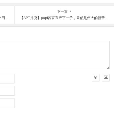
品2023/01/19发布！
品2021-08-26发布！
下一篇
如何？
【APT扑克】papi酱官宣产下一子，果然是伟大的新晋宝妈！