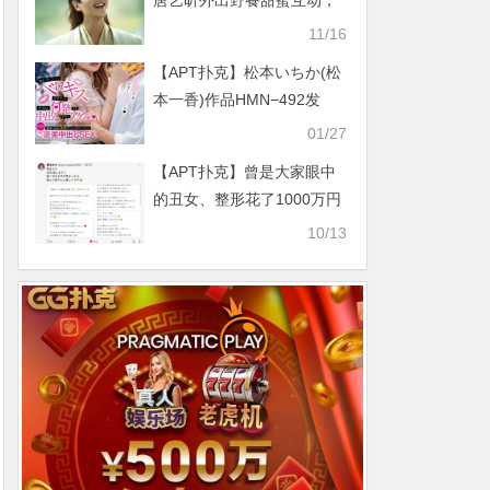
唐艺昕外出野餐甜蜜互动，
粉丝：狗粮管饱！
11/16
【APT扑克】松本いちか(松
本一香)作品HMN−492发
布！不能让她丢了专属！片
01/27
商成立小组！
【APT扑克】曾是大家眼中
的丑女、整形花了1000万円
的她不玩了！
10/13