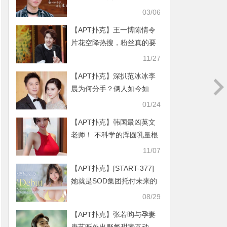
淘宝窗帘怕是要断货
03/06
【APT扑克】王一博陈情令
片花空降热搜，粉丝真的要
怒了
11/27
【APT扑克】深扒范冰冰李
晨为何分手？俩人如今如
何？
01/24
【APT扑克】韩国最凶英文
老师！ 不科学的浑圆乳量根
本真人版娜美！
11/07
【APT扑克】[START-377]
她就是SOD集团托付未来的
原石！小笠原菜乃现身！
08/29
【APT扑克】张若昀与孕妻