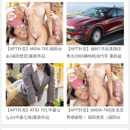
【APT扑克】MIDA-765,福田ゆ
【APT扑克】福特7月在美国仅
あ(福田悠亚)最新作品
售出2065辆纯电动汽车 暴跌超
2026/09/01发布！
七成
【APT扑克】ATID-701,中森な
【APT扑克】[MIDA-765]全员丑
なみ(中森七海)最新作品
男感谢祭！ 福田悠亚（福田ゆ
2026/09/01发布！
あ）解禁大乱交！