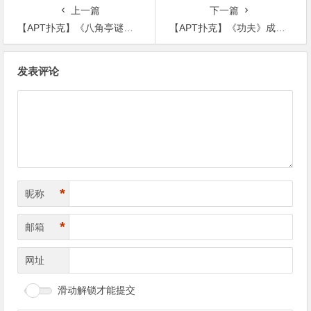
上一篇
下一篇
【APT扑克】《八角亭谜雾》袁飞的结局是什么？袁飞最后可以查出真相吗？
【APT扑克】《功夫》成就经典，曾被迫临场更换武术指导洪金宝为此遗憾终生
文
发表评论
章
导
航
*
昵称
*
邮箱
网址
滑动解锁才能提交