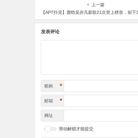
上一篇
【APT扑克】鹿晗吴亦凡新歌21次登上榜首，创下34天收视第一的
发表评论
*
昵称
*
邮箱
网址
滑动解锁才能提交