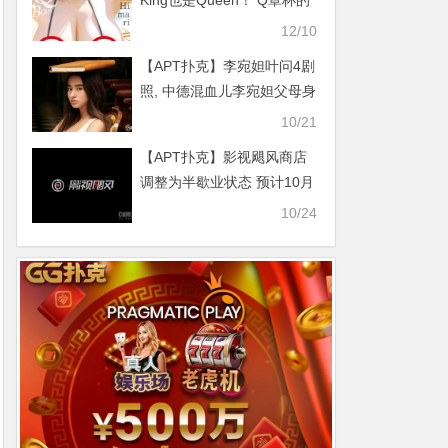
King也是Queen！ Q罩杯的
Himari要做BIG1！
12/10
【APT扑克】李宛妲叶问4剧
照, 中德混血儿李宛妲父母身
份令人惊讶
10/21
【APT扑克】影视飓风商店
调整为半歇业状态 预计10月
26日恢复营业
10/24