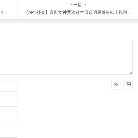
下一篇
记录
【APT扑克】喜剧女神贾玲过生日众明星纷纷献上祝福，杨迪祝福太有趣