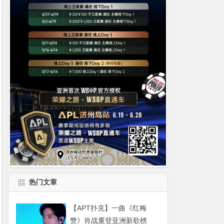
热门文章
【APT扑克】一曲《红梅
赞》肖战重登亚洲新歌榜