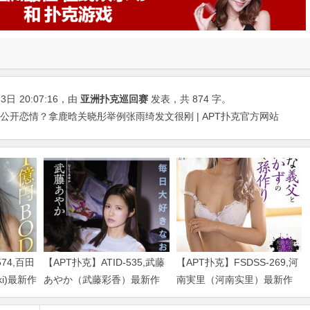
23日
20:07:16
，由
亚洲扑克巡回赛
发表，共 874 字。
公开恋情？拿鹿晗关晓彤举例张雨绮发文很刚 | APT扑克官方网站
574,百田
【APT扑克】ATID-535,武藤
【APT扑克】FSDSS-269,河
uki)最新作
あやか（武藤彩香）最新作
南実里（河南实里）最新作
品2023/01/19发布！
品2021-08-26发布！