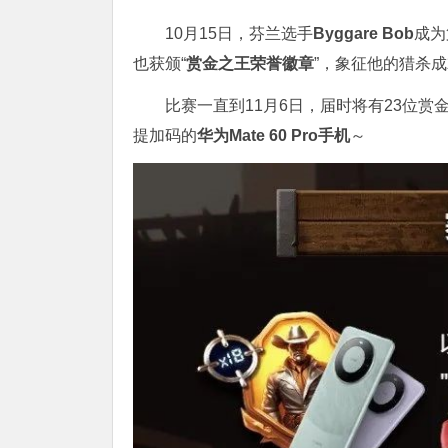
10月15日，芬兰选手
Byggare Bob
成为
也获颁“
赏金之王荣誉徽章
”，象征他的猎杀
比赛一直到11月6日，届时将有23位
提加码的
华为Mate 60 Pro手机
～