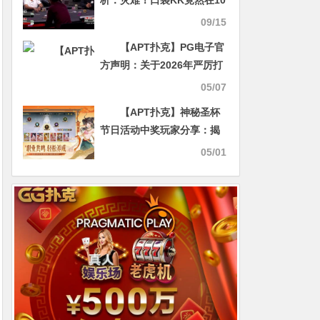
析：灾难！口袋KK竟然在10
高公共牌面被清空
09/15
【APT扑克】PG电子官
方声明：关于2026年严厉打
击假冒PG电子平台的公告
05/07
【APT扑克】神秘圣杯
节日活动中奖玩家分享：揭
开好运与热情的双重奇迹
05/01