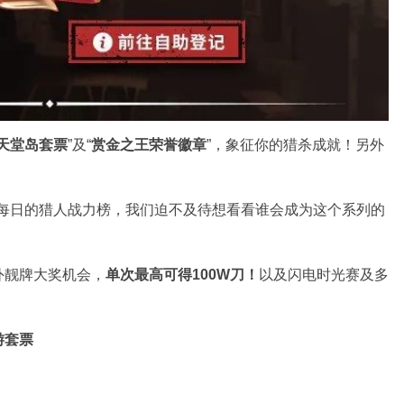
P天堂岛套票
”及“
赏金之王荣誉徽章
”，象征你的猎杀成就！另外
示：“透过每日的猎人战力榜，我们迫不及待想看看谁会成为这个系列的
外靓牌大奖机会，
单次最高可得100W刀！
以及闪电时光赛及多
游套票