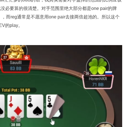
没必要算的很清楚。对手范围里绝大部分都是one pair的牌
reg通常是不愿意用one pair去接两倍超池的。所以这个
V的play。