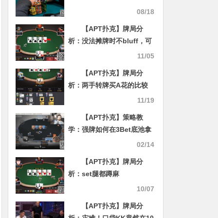
略
08/18
【APT扑克】牌局分
析：没法摊牌时不bluff，可
以摊牌时乱bluff
11/05
【APT扑克】牌局分
析：两手转牌买A花的比较
11/19
【APT扑克】策略教
学：强牌如何在3Bet底池拿
价值
02/14
【APT扑克】牌局分
析：set腿都蹲麻
10/07
【APT扑克】牌局分