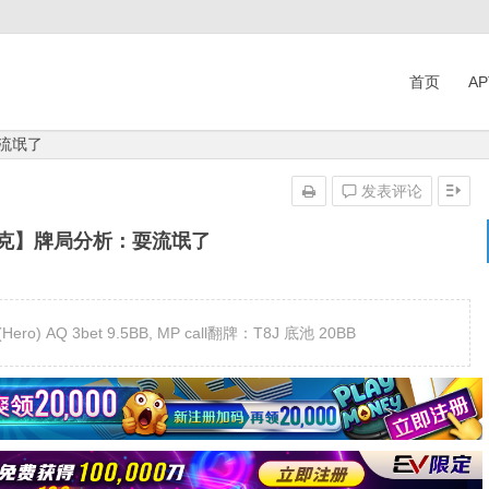
首页
A
流氓了
发表评论
扑克】牌局分析：耍流氓了
ro) AQ 3bet 9.5BB, MP call翻牌：T8J 底池 20BB