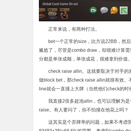
正常来说，有两种打法。
bet一个正常的size，比方说22BB，然后
尴尬了，尽管是combo draw，却很难计
分都是单张成顺，单张成花，很难拿到价值
check raise allin。这就要取决于
做block bet，那check raise allin就很
line就会一直撞上大牌（当然他们check
我直接2倍多超池allin，也可以理解为是一种变相
raise。有人要问了，你不怕撞在他花上吗？
这其实是个弃牌率的问题，如果不考虑
83/(83+38)=68.6%的范围。考虑到co