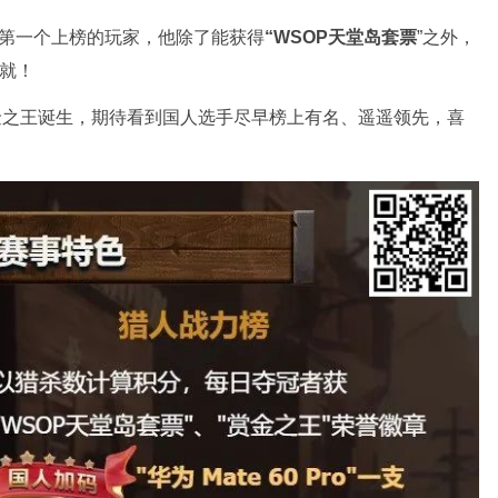
第一个上榜的玩家，他除了能获得
“WSOP天堂岛套票
”之外，
成就！
赏金之王诞生，期待看到国人选手尽早榜上有名、遥遥领先，喜