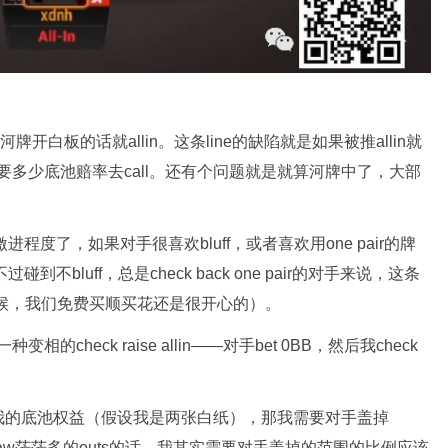
河牌开白板的话就allin。这条line的缺陷就是如果被推allin就
算需要多少底池赔率去call。还有个问题就是就算河牌中了，大部
。
对手的激进程度了，如果对手很喜欢bluff，或者喜欢用one pair的牌
有效。不过碰到不bluff，总是check back one pair的对手来说，这条
的时候，我们免费买顺买花还是很开心的）。
的check raise allin——对手bet 0BB，然后我check
我的底池权益（假设我是两张白纸），那我需要对手盖掉
mbo draw茫茫多的outs的话，我其实需要对手盖掉的范围的比例应该