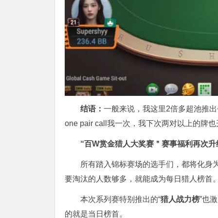
结语：
一般来说，我这里2倍多超池推出去永远
one pair call我一次，我下次两对以上的牌也
“百W赏金猎人大奖赛＂
赛事福利再次
所有踏入锦标赛场的选手们，都将化身
要淘汰的人数够多，就能成为每日猎人榜首
本次系列赛特别推出的“
猎人战力榜
”也
的就是当日榜首。