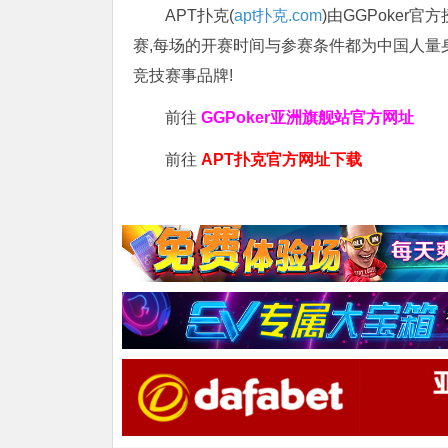
APT扑克(
apt扑克.com
)由GGPoker
赛,每场的开赛时间与参赛条件都为中国人量
竞技赛事品牌!
前往
GGPoker亚洲旗舰站
官方网址
前往
APT扑克官方网址下载