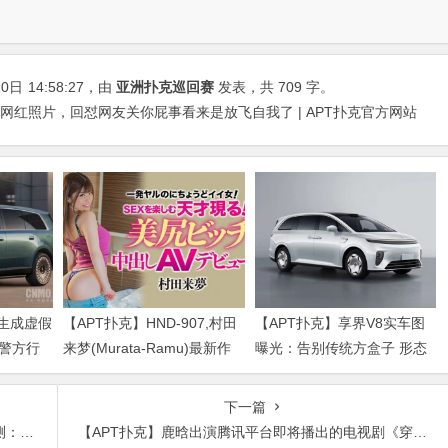
20日
14:58:27
，由
亚洲扑克巡回赛
发表，共 709 字。
网红照片，回怼网友关你屁事看来是放飞自我了 | APT扑克官方网站
I生成虚假
【APT扑克】HND-907,村田
【APT扑克】享界V8实车图
警方行
来梦(Murata-Ramu)最新作
曝光：告别传统方盒子 形态
品2020/11/25发布！
类似SUV
下一篇
作”？
【APT扑克】鹿晗出演腾讯平台即将播出的电视剧《穿越火线》，一改往日形象