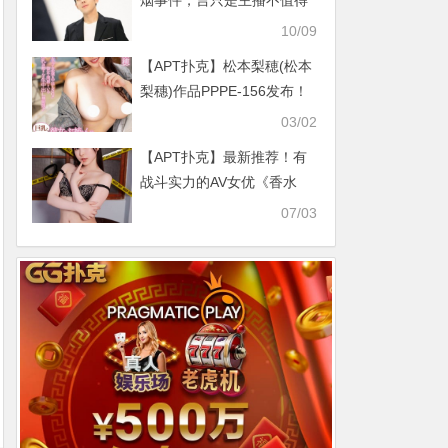
烟事件，言只是主播不值得
被盯着网友赞三观正
10/09
【APT扑克】松本梨穂(松本
梨穗)作品PPPE-156发布！
诱惑妹妹男友、巨乳气象主
03/02
播升级啦！
【APT扑克】最新推荐！有
战斗实力的AV女优《香水
纯》精选作品介绍……
07/03