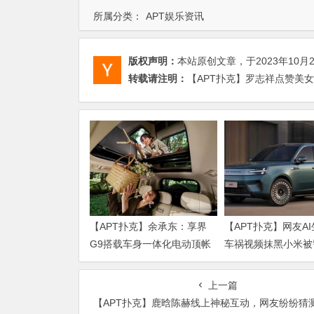
所属分类：
APT娱乐资讯
版权声明：
本站原创文章，于2023年10月
转载请注明：
【APT扑克】罗志祥点赞美女
【APT扑克】余承东：享界
【APT扑克】网友A
G9搭载车身一体化电动顶帐
车祸视频抹黑小米被
双层空间！
拘7日
上一篇
【APT扑克】鹿晗陈赫线上神秘互动，网友纷纷猜测：难道即将有“大动