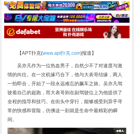
【APT扑克(
www.apt扑克.com
)报道】
吴亦凡作为一位热血男子，自然少不了对速度与激
情的向往。在一次机缘巧合下，他与大表哥结缘，两人
一拍即合，开始了一段永远难忘的飙车之旅。吴亦凡驾
驶着自己的超跑，而大表哥则在副驾驶位上为他提供了
全程的指导和技巧。在街头中穿行，能够感受到异乎寻
常的快感和冒险，仿佛这一刻就是生命中最精彩的瞬
间。