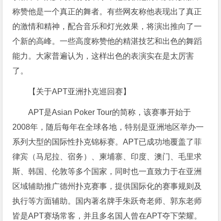
称赞他是一个真正的舞者。有些网友称他表现出了真正
的激情和精神，配合音乐和灯光效果，将演出推向了一
个新的高峰。一些高度称赞他的精湛技艺和出色的舞蹈
能力。大家普遍认为，这样出色的表演实在是太厉害
了。
【关于APT亚洲扑克巡回赛】
APT是Asian Poker Tour的简称，该赛事开始于
2008年，随后每年在全球各地，特别是亚洲地区举办一
系列大型的国际性扑克锦标赛。APT已成功地覆盖了菲
律宾（马尼拉、宿务）、柬埔寨、印度、澳门、毛里求
斯、韩国、伦敦等多个国家，同时也一直致力于在亚洲
区域辅助推广德州扑克赛事，提供国际化的赛事规则及
执行等方面辅助。国内著名牌手朱跃奇老师、郭东老师
皆是APT赛场常客，并且多名国人曾在APT夺下荣耀。