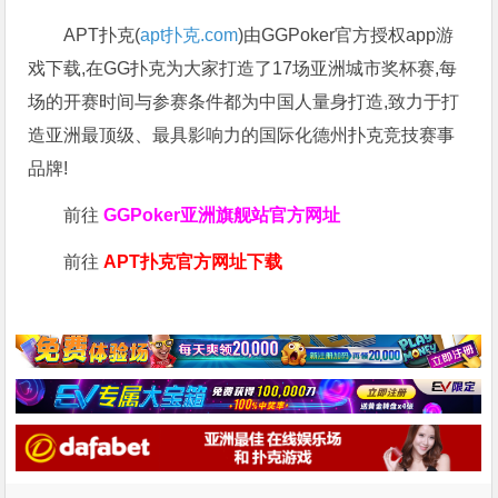
APT扑克(
apt扑克.com
)由GGPoker官方授权app游
戏下载,在GG扑克为大家打造了17场亚洲城市奖杯赛,每
场的开赛时间与参赛条件都为中国人量身打造,致力于打
造亚洲最顶级、最具影响力的国际化德州扑克竞技赛事
品牌!
前往
GGPoker亚洲旗舰站
官方网址
前往
APT扑克官方网址下载