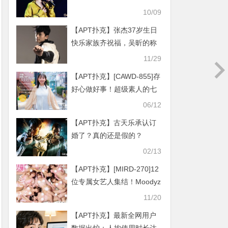
了什么
10/09
【APT扑克】张杰37岁生日
快乐家族齐祝福，吴昕的称
呼有些意外
11/29
【APT扑克】[CAWD-855]存
好心做好事！超级素人的七
濑穗花（七瀬ほのか）拍A片
06/12
做功德！
【APT扑克】古天乐承认订
婚了？真的还是假的？
02/13
【APT扑克】[MIRD-270]12
位专属女艺人集结！Moodyz
最强后宫为你开！
11/20
【APT扑克】最新全网用户