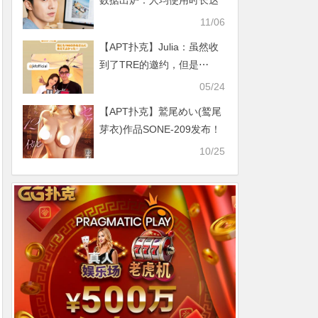
数据出炉：人均使用时长达
178.2小时
11/06
【APT扑克】Julia：虽然收
到了TRE的邀约，但是⋯
05/24
【APT扑克】鷲尾めい(鹫尾
芽衣)作品SONE-209发布！
解禁！不喊卡一直干让她防
10/25
线崩溃了！