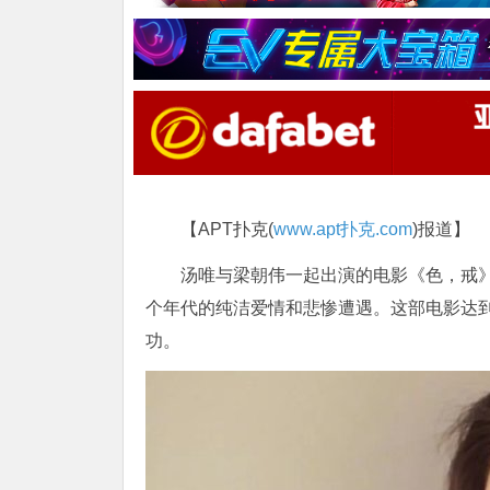
【APT扑克(
www.apt扑克.com
)报道】
汤唯与梁朝伟一起出演的电影《色，戒
个年代的纯洁爱情和悲惨遭遇。这部电影达
功。