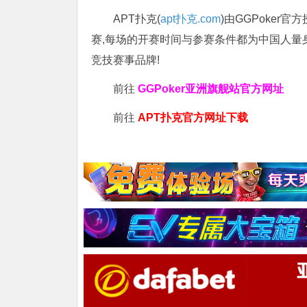
APT扑克(
apt扑克.com
)由GGPoker
赛,每场的开赛时间与参赛条件都为中国人量
竞技赛事品牌!
前往
GGPoker亚洲旗舰站
官方网址
前往
APT扑克官方网址下载