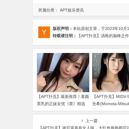
所属分类：
APT娱乐资讯
版权声明：
本站原创文章，于2023年10月
转载请注明：
【APT扑克】汤唯的巅峰之作
【APT扑克】最新推荐！童颜
【APT扑克】MIDV-
美乳的正妹女优《蕾》精选
光希(Momota-Mits
作品介绍……
品2024/01/02发布！
上一篇
【APT扑克】谢可寅真有女人味，大红色旗袍都可以驾驭长相太像