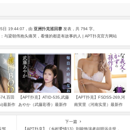
15日
19:44:07
，由
亚洲扑克巡回赛
发表，共 794 字。
：与梁朝伟抱头痛哭，看懂的都是有故事的人 | APT扑克官方网站
574,百田
【APT扑克】ATID-535,武藤
【APT扑克】FSDSS-269,河
uki)最新作
あやか（武藤彩香）最新作
南実里（河南实里）最新作
品2023/01/19发布！
品2021-08-26发布！
下一篇
明星
【APT扑克】《乡村爱情13》刘能饰演者赵明远去世，年仅42岁