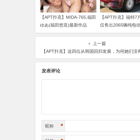
【APT扑克】MIDA-765,福田
【APT扑克】福特7
ゆあ(福田悠亚)最新作品
仅售出2065辆纯电
2026/09/01发布！
跌超七成
上一篇
【APT扑克】这四位从韩国回归发展，为何她们没有宋
发表评论
*
昵称