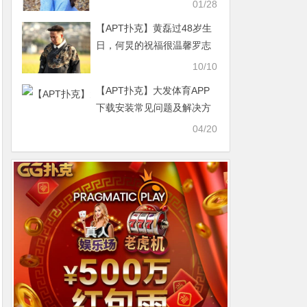
越铃子)公布出身地！
01/28
【APT扑克】黄磊过48岁生
日，何炅的祝福很温馨罗志
祥的好搞怪
10/10
【APT扑克】大发体育APP
下载安装常见问题及解决方
案（iOS/Android 2026最新
04/20
版）