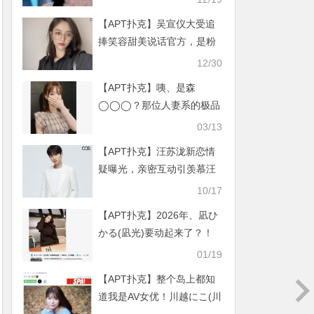
【APT扑克】吴宣仪大受追
捧笑容甜美说话官方，是粉
丝的取向狙击
12/30
【APT扑克】咦、是森
◯◯◯？那位人妻系的极品
要复活了？
03/13
【APT扑克】汪苏泷新恋情
疑曝光，亲密互动引羡慕汪
苏泷反应成亮点
10/17
【APT扑克】2026年、凪ひ
かる(凪光)要动起来了？！
01/19
【APT扑克】整个岛上都知
道我是AV女优！川越にこ(川