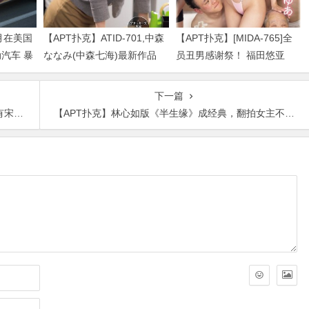
月在美国
【APT扑克】ATID-701,中森
【APT扑克】[MIDA-765]全
动汽车 暴
ななみ(中森七海)最新作品
员丑男感谢祭！ 福田悠亚
2026/09/01发布！
（福田ゆあ）解禁大乱交！
下一篇
茜红
【APT扑克】林心如版《半生缘》成经典，翻拍女主不被看好网友：胖是问题