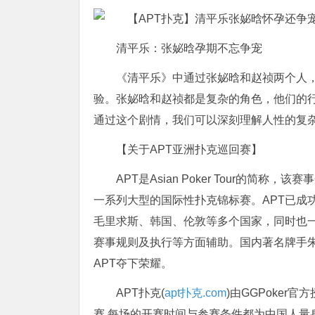
清平乐：张妼晗孕期不忘争宠
《清平乐》中通过张妼晗和赵祯两个人
验。张妼晗和赵祯都是复杂的角色，他们的
通过这个剧情，我们可以深刻理解人性的复
【关于APT亚洲扑克巡回赛】
APT是Asian Poker Tour的简
一系列大型的国际性扑克锦标赛。APT已成
毛里求斯、韩国、伦敦等多个国家，同时也
赛事规则及执行等方面辅助。国内著名牌手朱
APT夺下荣耀。
APT扑克(
apt扑克.com
)由GGPoker
赛,每场的开赛时间与参赛条件都为中国人量