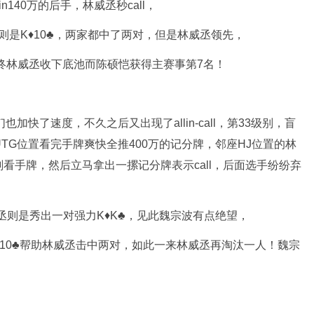
in140万的后手，林威丞秒call，
则是K♦️10♣️，两家都中了两对，但是林威丞领先，
最终林威丞收下底池而陈硕恺获得主赛事第7名！
也加快了速度，不久之后又出现了allin-call，第33级别，盲
宗波在UTG位置看完手牌爽快全推400万的记分牌，邻座HJ位置的林
看手牌，然后立马拿出一摞记分牌表示call，后面选手纷纷弃
威丞则是秀出一对强力K♦️K♣️，见此魏宗波有点绝望，
️3♦️10♣️帮助林威丞击中两对，如此一来林威丞再淘汰一人！魏宗