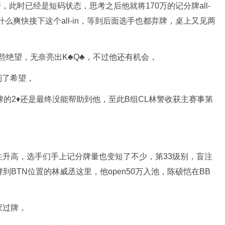
警，此时已经是短码状态，思考之后他就将170万的记分牌all-
么爽快接下这个all-in，等到后面选手也都弃牌，桌上又见两
有些绝望，无奈亮出K♣️Q♣️，不过他还有机会，
看到了希望，
河牌的2♦️还是最终没能帮助到他，至此B组CL林警收获主赛事第
升高，选手们手上记分牌量也变短了不少，第33级别，盲注
手弃牌到BTN位置的林威丞这里，他open50万入池，陈硕恺在BB
两家过牌，