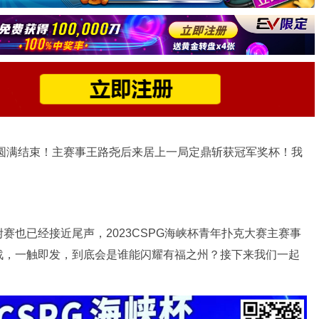
赛圆满结束！主赛事王路尧后来居上一局定鼎斩获冠军奖杯！我
赛也已经接近尾声，2023CSPG海峡杯青年扑克大赛主赛事
战，一触即发，到底会是谁能闪耀有福之州？接下来我们一起