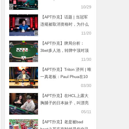
美元扑克玩家锦标赛12强
10/29
【APT扑克】话题 | 当冠军
违规被取消资格时，为什么
亚军不能获得金手链？
11/20
【APT扑克】牌局分析：
3bet多人池，转牌中顶对顶
踢如何处理？
11/30
【APT扑克】Triton 济州 | 唯
一真老板：Paul Phua在10
周年特别赛中完成不可思议
03/30
夺冠
【APT扑克】在HCL上露大
胸脯子的日本妹子，叫漂亮
小姐姐“碧池”
05/11
【APT扑克】老是被bad