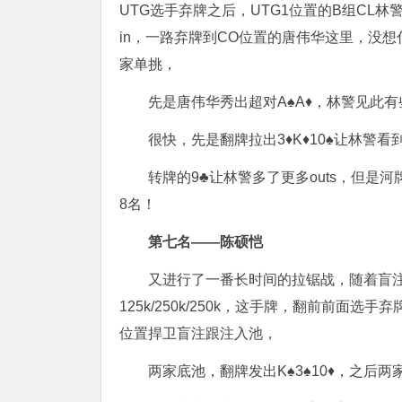
UTG选手弃牌之后，UTG1位置的B组CL林
in，一路弃牌到CO位置的唐伟华这里，没想什
家单挑，
先是唐伟华秀出超对A♠️A♦️，林警见此
很快，先是翻牌拉出3♦️K♦️10♠️让林警
转牌的9♣️让林警多了更多outs，但是
8名！
第七名——陈硕恺
又进行了一番长时间的拉锯战，随着盲注
125k/250k/250k，这手牌，翻前前面选
位置捍卫盲注跟注入池，
两家底池，翻牌发出K♠️3♠️10♦️，之后