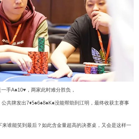
一手A♠️10♥️，两家此时难分胜负，
发出7♦️5♠️6♠️8♠️K♠️没能帮助到江明，最终收获主赛事
下来谁能笑到最后？如此含金量超高的决赛桌，又会是这样一