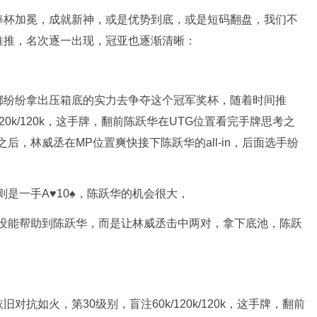
捧杯加冕，成就新神，或是优势到底，或是短码翻盘，我们不
推推，名次逐一出现，冠亚也逐渐清晰：
都纷纷拿出压箱底的实力去争夺这个冠军奖杯，随着时间推
20k/120k，这手牌，翻前陈跃华在UTG位置看完手牌思考之
之后，林威丞在MP位置爽快接下陈跃华的all-in，后面选手纷
则是一手A♥️10♠️，陈跃华的机会很大，
️A♣️中，没能帮助到陈跃华，而是让林威丞击中两对，拿下底池，陈跃
抗如火，第30级别，盲注60k/120k/120k，这手牌，翻前