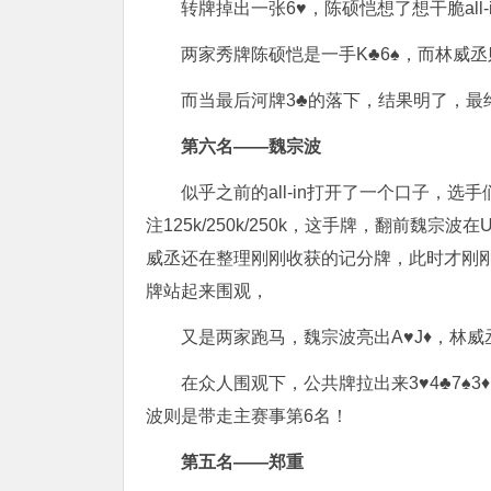
转牌掉出一张6♥️，陈硕恺想了想干脆all-
两家秀牌陈硕恺是一手K♣️6♠️，而林威丞
而当最后河牌3♣️的落下，结果明了，
第六名——魏宗波
似乎之前的all-in打开了一个口子，选手们
注125k/250k/250k，这手牌，翻前魏
威丞还在整理刚刚收获的记分牌，此时才刚刚
牌站起来围观，
又是两家跑马，魏宗波亮出A♥️J♦️，林
在众人围观下，公共牌拉出来3♥️4♣️7♠
波则是带走主赛事第6名！
第五名——郑重