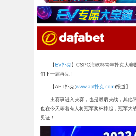
【
EV扑克
】CSPG海峡杯青年扑克大
们下一届再见！
【APT扑克(
www.apt扑克.com
)报道】
主赛事进入决赛，也是最后决战，其他附
也在今天等着有人将冠军奖杯捧起，冠军大
见证！