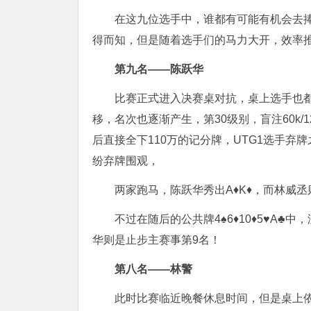
在这九位选手中，谁都有可能有机会去
得而知，但是随着选手们的马力大开，效率
第九名——陈跃华
比赛正式进入决赛桌对抗，桌上选手也
移，名次也逐渐产生，第30级别，盲注60k/1
后直接全下110万的记分牌，UTG1选手弃牌
纷弃牌围观，
两家跑马，陈跃华秀出A♦️K♦️，而林威丞
不过在随后的公共牌4♠️6♦️10♦️5♥
华则是止步主赛事第9名！
第八名——林警
此时比赛临近晚餐休息时间，但是桌上依旧对