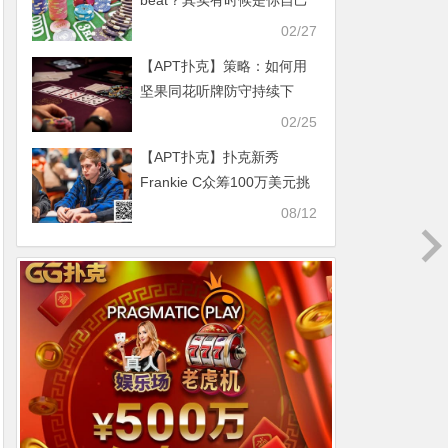
beat？其实有时候是你自己
的问题
02/27
【APT扑克】策略：如何用
坚果同花听牌防守持续下
注？
02/25
【APT扑克】扑克新秀
Frankie C众筹100万美元挑
战传奇Kabrhel：是勇气还是
08/12
噱头？