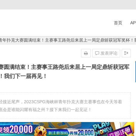
首页
A
峡杯青年扑克大赛圆满结束！主赛事王路尧后来居上一局定鼎斩获冠军奖杯！
发表评论
大赛圆满结束！主赛事王路尧后来居上一局定鼎斩获冠军
！我们下一届再见！
接近尾声，2023CSPG海峡杯青年扑克大赛主赛事也在今天等着
底会是谁能闪耀有福之州？接下来我们一起见证！