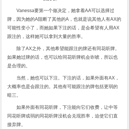
Vanessa要第一个做决定，她拿着AA可以选择过
牌，因为她的A阻断了其他的A，也就是说其他人有AX的
可能性变小了，而她如果下注的话，是会希望有人用AX
跟注的，这样她可以拿到大量的胜率。
除了AX之外，其他希望能跟注的牌还有同花听牌。
如果她过牌的话，也可以给同花听牌机会诈唬，所以也
是合理的。
当然，她也可以下注。下注的话，如果外面有AX，
大概率也是会跟注的。其他有可能跟注的牌包括更弱的
暗三。
如果外面有同花听牌，下注能向它们收费，让中等
同花听牌或弱的同花听牌没机会兑现胜率，迫使它们直
接弃牌。