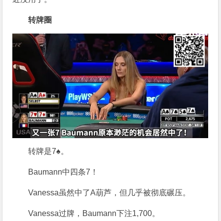
转牌圈
转牌是7♠。
Baumann中四条7！
Vanessa虽然中了A葫芦，但几乎被彻底碾压。
Vanessa过牌，Baumann下注1,700。