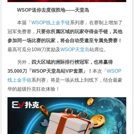
WSOP送你去度假胜地——天堂岛
本届「
WSOP线上金手链
系列赛」在赛制上增加了
冠军免费赛，
只要你所属区域的玩家夺得金手链，其他
参加同一场比赛的玩家，将会自动受邀至专属免费赛！
最高可瓜分10W刀奖励及
WSOP天堂岛
站席位。
另外，
四大区域的洲际排行榜冠军，也将赢得
35,000刀「WSOP天堂岛站VIP套票」！
本次「
WSOP
线上金手链
系列赛」将是一场从线上到线下，结合最豪
华的超级扑克狂欢体验！