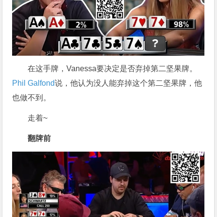
在这手牌，Vanessa要决定是否弃掉第二坚果牌。
Phil Galfond
说，他认为没人能弃掉这个第二坚果牌，他
也做不到。
走着~
翻牌前