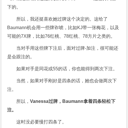
下的。
所以，我还挺喜欢她过牌这个决定的。这给了
Baumann机会用一些牌诈唬，比如KJ带一张梅花，以及
可能的7X牌，比如76红桃、78红桃、78方片之类的。
当对手用这些牌下注后，面对过牌-加注，很可能还
是会跟注的。
如果对手是同花或55的话，你也能得到两次下注。
当然，如果对手刚好是四条的话，她也会做两次下
注。
所以，
Vanessa过牌，Baumann拿着四条轻松下
注。
这时没必要慢打四条了。