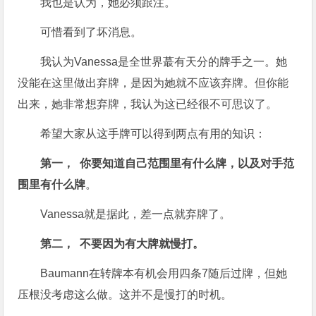
我也是认为，她必须跟注。
可惜看到了坏消息。
我认为Vanessa是全世界蕞有天分的牌手之一。她
没能在这里做出弃牌，是因为她就不应该弃牌。但你能
出来，她非常想弃牌，我认为这已经很不可思议了。
希望大家从这手牌可以得到两点有用的知识：
第一， 你要知道自己范围里有什么牌，以及对手范
围里有什么牌
。
Vanessa就是据此，差一点就弃牌了。
第二， 不要因为有大牌就慢打。
Baumann在转牌本有机会用四条7随后过牌，但她
压根没考虑这么做。这并不是慢打的时机。