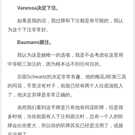
Vanessa决定下注。
如果是我的话，我过牌和下注都是有可能的，我认
为这个下注非常好。
Baumann跟注。
我认为这是她唯一的选项，我是不会考虑在这里用
中等暗三加注的，因为根本达不到任何目的。
后面Schwartz的决定非常有趣。他的梅花J听第三高
的同花，手里没有对子，前面已经有两个人往底池投入
了，他决定弃牌是非常正确的。
虽然我们看到这手牌是只有他有同花听牌，但是很
多时候，当你前面有人下注和跟注时，总有一个人的听
牌会比你更大，所以你的听牌其实已经是没用了，或接
近没用了。