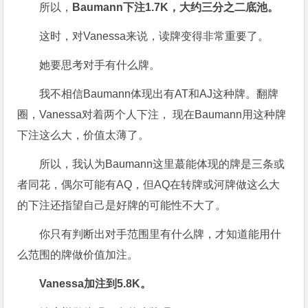
所以，
Baumann下注1.7K，大约三分之二底池。
这时，对Vanessa来说，读牌变得非常重要了。
她要思考对手有什么牌。
我不相信Baumann体现出有AT和AJ这种牌。翻牌
圈，Vanessa对着两个人下注， 现在Baumann用这种牌
下注这么大，价值太薄了。
所以，我认为Baumann这里蕞能体现的牌是三条或
者同花，偶尔可能有AQ，但AQ在转牌或河牌做这么大
的下注还指望自己是好牌的可能性不大了。
你只有判断出对手范围里有什么牌，才知道能用什
么范围的牌做价值加注。
Vanessa加注到5.8K。