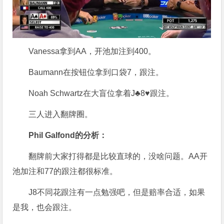
Vanessa拿到AA，开池加注到400。
Baumann在按钮位拿到口袋7，跟注。
Noah Schwartz在大盲位拿着J♣8♥跟注。
三人进入翻牌圈。
Phil Galfond的分析：
翻牌前大家打得都是比较直球的，没啥问题。AA开
池加注和77的跟注都很标准。
J8不同花跟注有一点勉强吧，但是赔率合适，如果
是我，也会跟注。