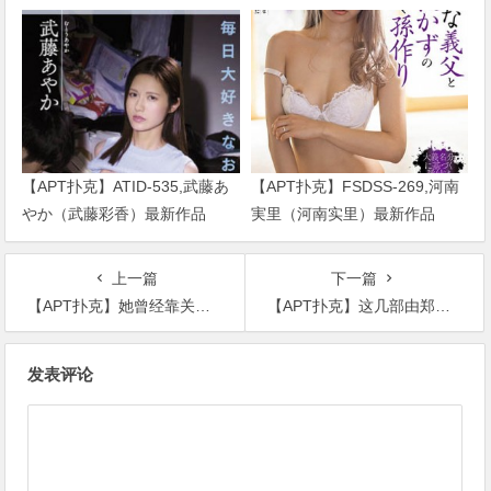
绍……
2024/01/02发布！
【APT扑克】ATID-535,武藤あ
【APT扑克】FSDSS-269,河南
やか（武藤彩香）最新作品
実里（河南实里）最新作品
2023/01/19发布！
2021-08-26发布！
上一篇
下一篇
【APT扑克】她曾经靠关系替代杨紫，如今风水轮流转沦落给杨紫作配！
【APT扑克】这几部由郑爽主演的待播剧，每一部男主角颜值都超高
文
发表评论
章
导
航