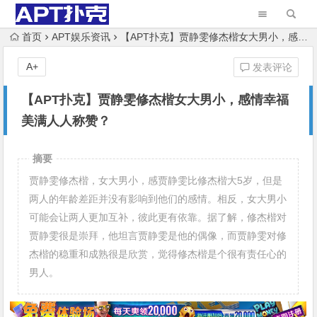
首页
APT娱乐资讯
【APT扑克】贾静雯修杰楷女大男小，感情幸福美满人人称赞？
A+
发表评论
【APT扑克】贾静雯修杰楷女大男小，感情幸福
美满人人称赞？
摘要
贾静雯修杰楷，女大男小，感贾静雯比修杰楷大5岁，但是
两人的年龄差距并没有影响到他们的感情。相反，女大男小
可能会让两人更加互补，彼此更有依靠。据了解，修杰楷对
贾静雯很是崇拜，他坦言贾静雯是他的偶像，而贾静雯对修
杰楷的稳重和成熟很是欣赏，觉得修杰楷是个很有责任心的
男人。