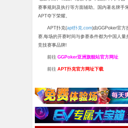
赛事规则及执行等方面辅助。国内著名牌手朱
APT夺下荣耀。
APT扑克(
apt扑克.com
)由GGPoker
赛,每场的开赛时间与参赛条件都为中国人量
竞技赛事品牌!
前往
GGPoker亚洲旗舰站
官方网址
前往
APT扑克官方网址下载