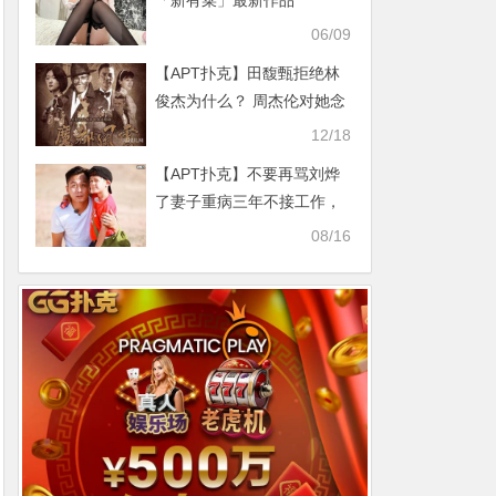
「新有菜」最新作品
2025/05/20发布！
06/09
【APT扑克】田馥甄拒绝林
俊杰为什么？ 周杰伦对她念
念不忘！
12/18
【APT扑克】不要再骂刘烨
了妻子重病三年不接工作，
这样的好男人难得！
08/16