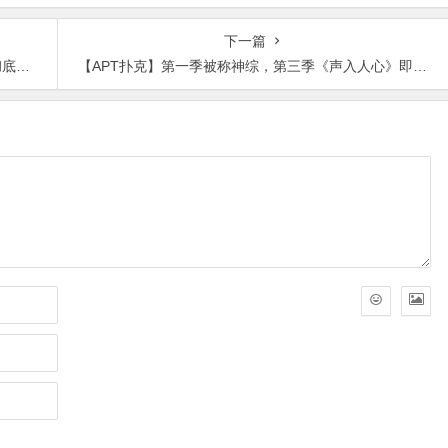
品2023/01/19发布！
品2021-08-26发布！
下一篇
内幕
【APT扑克】第一季被称神综，第三季《声入人心》即将没落！