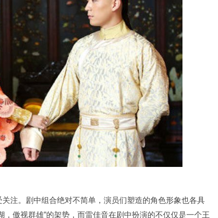
受关注。剧中组合绝对不简单，演员们塑造的角色形象也各具
湖，傲视群雄”的架势，而雷佳音在剧中扮演的不仅仅是一个王