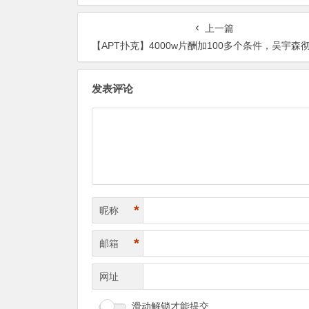
作品介绍……
品2024/01/02发布！
上一篇
【APT扑克】4000w片酬加100多个条件，吴宇森彻底心寒周润发无缘《赤壁》
发表评论
*
昵称
*
邮箱
网址
滑动解锁才能提交