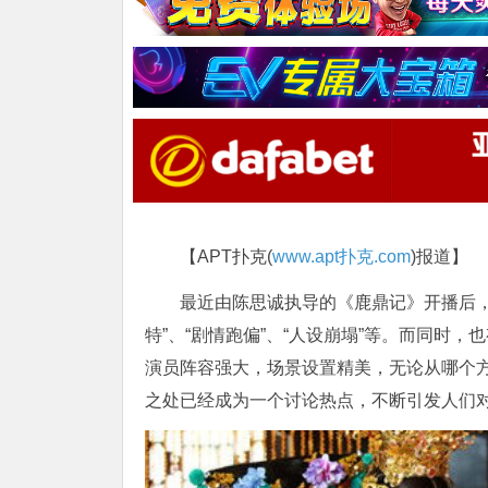
【APT扑克(
www.apt扑克.com
)报道】
最近由陈思诚执导的《鹿鼎记》开播后
特”、“剧情跑偏”、“人设崩塌”等。而同时
演员阵容强大，场景设置精美，无论从哪个
之处已经成为一个讨论热点，不断引发人们