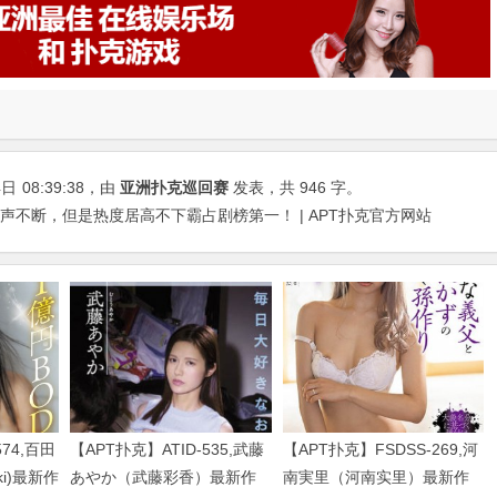
4日
08:39:38
，由
亚洲扑克巡回赛
发表，共 946 字。
声不断，但是热度居高不下霸占剧榜第一！ | APT扑克官方网站
574,百田
【APT扑克】ATID-535,武藤
【APT扑克】FSDSS-269,河
uki)最新作
あやか（武藤彩香）最新作
南実里（河南实里）最新作