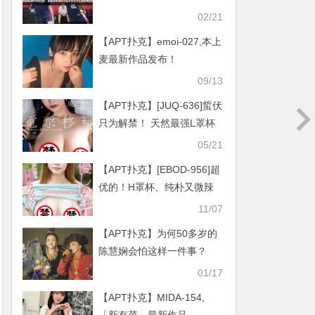
02/21
【APT扑克】emoi-027,本上
麦最新作品发布！
09/13
【APT扑克】[JUQ-636]蜇伏
只为解禁！ 天然最强L罩杯
Body的庵姬花（庵ひめか）
05/21
电击移籍还被射进去了！
【APT扑克】[EBOD-956]超
优的！H罩杯、纯朴又微辣
的新山千夏（新山ちなつ）
11/07
脱了！
【APT扑克】为何50多岁的
陈慧娴会怕这样一件事？
01/17
【APT扑克】MIDA-154,