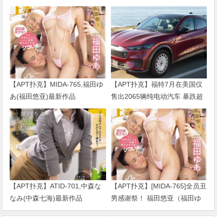
【APT扑克】MIDA-765,福田ゆ
【APT扑克】福特7月在美国仅
あ(福田悠亚)最新作品
售出2065辆纯电动汽车 暴跌超
2026/09/01发布！
七成
【APT扑克】ATID-701,中森な
【APT扑克】[MIDA-765]全员丑
なみ(中森七海)最新作品
男感谢祭！ 福田悠亚（福田ゆ
2026/09/01发布！
あ）解禁大乱交！