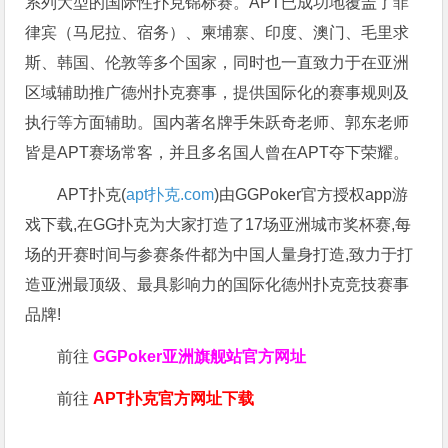
系列大型的国际性扑克锦标赛。APT已成功地覆盖了菲
律宾（马尼拉、宿务）、柬埔寨、印度、澳门、毛里求
斯、韩国、伦敦等多个国家，同时也一直致力于在亚洲
区域辅助推广德州扑克赛事，提供国际化的赛事规则及
执行等方面辅助。国内著名牌手朱跃奇老师、郭东老师
皆是APT赛场常客，并且多名国人曾在APT夺下荣耀。
APT扑克(
apt扑克.com
)由GGPoker官方授权app游
戏下载,在GG扑克为大家打造了17场亚洲城市奖杯赛,每
场的开赛时间与参赛条件都为中国人量身打造,致力于打
造亚洲最顶级、最具影响力的国际化德州扑克竞技赛事
品牌!
前往
GGPoker亚洲旗舰站
官方网址
前往
APT扑克官方网址下载