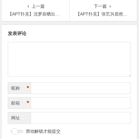
上一篇
下一篇
【APT扑克】沈梦辰晒出新造型，神似女团出道网友直呼太像李小璐
【APT扑克】张艺兴居然退出了《极限挑战》，节目组晒出大合照让人心疼不已
文
发表评论
章
导
航
*
昵称
*
邮箱
网址
滑动解锁才能提交