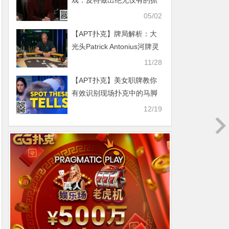
戏：皮特做出绝无仅有的抓
鸡，不到2小时拿下195w刀
05/02
底池
【APT扑克】牌局解析：大
光头Patrick Antonius河牌灵
魂读牌后以小博大
11/28
【APT扑克】美女职牌教你
有效识别现场扑克中的马脚
12/19