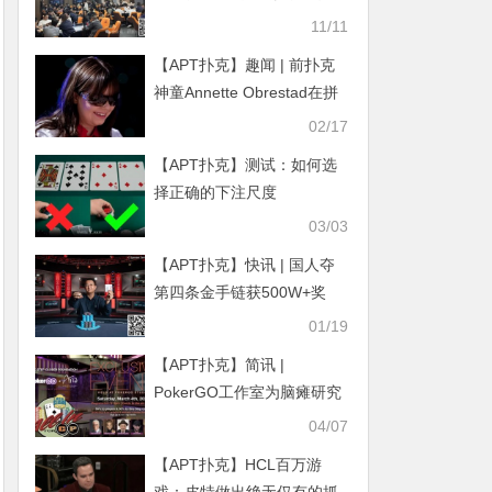
79人晋级复赛 林先生
11/11
398500记分牌领跑C组 Kitty
【APT扑克】趣闻 | 前扑克
171500记分牌领跑C+组
神童Annette Obrestad在拼
字游戏界掀起风暴
02/17
【APT扑克】测试：如何选
择正确的下注尺度
03/03
【APT扑克】快讯 | 国人夺
第四条金手链获500W+奖
金！张阳WSOP赛事#44夺
01/19
冠
【APT扑克】简讯 |
PokerGO工作室为脑瘫研究
举办一场慈善扑克比赛
04/07
【APT扑克】HCL百万游