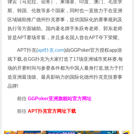
律宾（马尼拉、宿务）、柬埔寨、印度、澳门、毛里求
斯、韩国、伦敦等多个国家，同时也一直致力于在亚洲
区域辅助推广德州扑克赛事，提供国际化的赛事规则及
执行等方面辅助。国内著名牌手朱跃奇老师、郭东老师
皆是APT赛场常客，并且多名国人曾在APT夺下荣耀。
APT扑克(
apt扑克.com
)由GGPoker官方授权app游
戏下载,在GG扑克为大家打造了17场亚洲城市奖杯赛,每
场的开赛时间与参赛条件都为中国人量身打造,致力于打
造亚洲最顶级、最具影响力的国际化德州扑克竞技赛事
品牌!
前往
GGPoker亚洲旗舰站
官方网址
前往
APT扑克官方网址下载