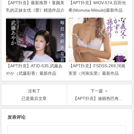
【APT扑克】最新推荐！童颜美
【APT扑克】MIDV-574,百田光
乳的正妹女优《蕾》精选作品介
希(Momota-Mitsuki)最新作品
绍……
2024/01/02发布！
【APT扑克】ATID-535,武藤あ
【APT扑克】FSDSS-269,河南
やか（武藤彩香）最新作品
実里（河南实里）最新作品
2023/01/19发布！
2021-08-26发布！
没有了
下一篇
已是最后文章
【APT扑克】迪丽热巴有望出演《长歌行》，观众讨论主演选男主会不会是他？
文
发表评论
章
导