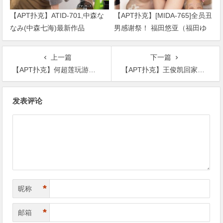
【APT扑克】ATID-701,中森な
【APT扑克】[MIDA-765]全员丑
なみ(中森七海)最新作品
男感谢祭！ 福田悠亚（福田ゆ
2026/09/01发布！
あ）解禁大乱交！
上一篇
下一篇
【APT扑克】何超莲玩游戏不忘窦骁，豪门女婿真是无处不在
【APT扑克】王俊凯回家又失败了？发文表示家门锁没电了很凄惨
文
发表评论
章
导
航
*
昵称
*
邮箱