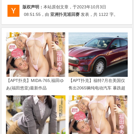
版权声明：
本站原创文章，于2023年10月3日
08:51:55
，由
亚洲扑克巡回赛
发表，共 1122 字。
【APT扑克】MIDA-765,福田ゆ
【APT扑克】福特7月在美国仅
あ(福田悠亚)最新作品
售出2065辆纯电动汽车 暴跌超
2026/09/01发布！
七成