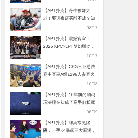
【APT扑克】丹牛被嫌太
老！要进夜店买醉不成？知
名女牌手说自己靠“通灵”打
08/17
牌！
【APT扑克】震撼官宣！
2026 KPC×LPT梦幻联动，
千万人民币保底等你来挑
10/17
战！
【APT扑克】CPG三亚总决
赛主赛事A组1296人参赛火
爆开场！张衍凯293500计分
10/08
牌登顶CL携手466人晋级
【APT扑克】10年前的弱鸡
玩法现在却成了高手们私藏
的秘技？
06/09
【APT扑克】牌桌常见陷
阱：一手K4暴露三大漏洞，