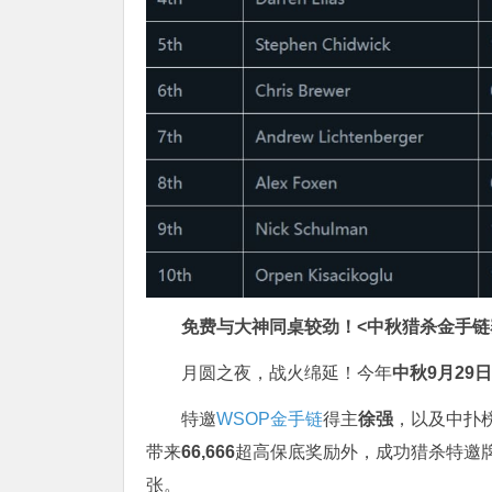
免费与大神同桌较劲！
<中秋猎杀金手链
月圆之夜，战火绵延！今年
中秋9月29日
特邀
WSOP金手链
得主
徐强
，以及中扑
带来
66,666
超高保底奖励外，成功猎杀特邀牌
张。