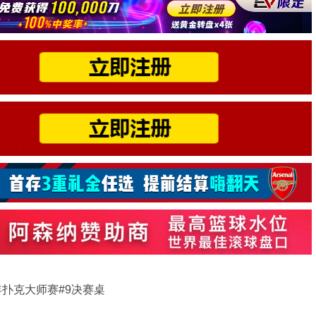
23年扑克大师赛#9决赛桌