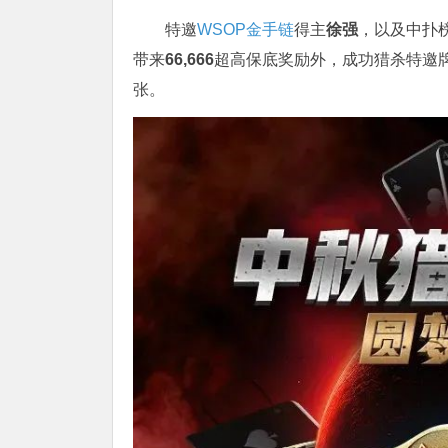
特邀
WSOP金手链
得主
徐强
，以及中扑
带来
66,666
超高保底奖励外，成功猎杀特邀牌
张。