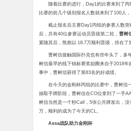
随着比赛的进行，Day1的比赛来到了
比赛的前几个级别报名人数就来到了100人
截止报名后主赛Day1丙组的参赛人数突
后，共有40位参赛运动员晋级第二轮，
曹树
紧随其后，熊彪以 18.7万顺利晋级，排在了
曹树信接触国际扑克也有些年头了，多
树信最早的线下锦标赛奖励圈来自于2018年
事中，曹树信获得了第83名的好成绩。
在今天的金刚杯丙组的比赛中，曹树信
抽取手牌阶段，曹树信在CO位拿到了一手AA，正
树信当然是一个秒Call，5张公共牌发出，
万，顺利的成为了今天的CL。
Assa战队助力金刚杯