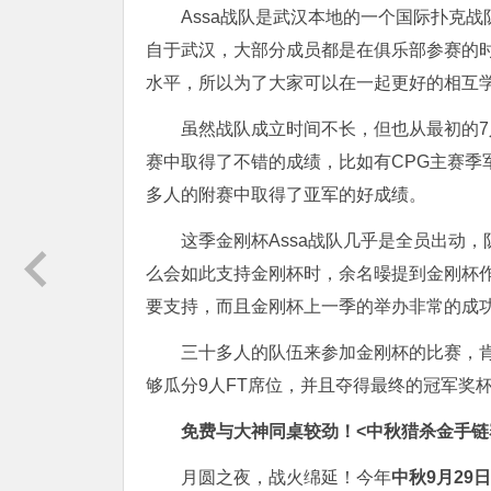
Assa战队是武汉本地的一个国际扑克战
自于武汉，大部分成员都是在俱乐部参赛的
水平，所以为了大家可以在一起更好的相互学
虽然战队成立时间不长，但也从最初的7
赛中取得了不错的成绩，比如有CPG主赛季
多人的附赛中取得了亚军的好成绩。
这季金刚杯Assa战队几乎是全员出动
么会如此支持金刚杯时，余名暥提到金刚杯作
要支持，而且金刚杯上一季的举办非常的成
三十多人的队伍来参加金刚杯的比赛，
够瓜分9人FT席位，并且夺得最终的冠军奖
免费与大神同桌较劲！
<中秋猎杀金手链
月圆之夜，战火绵延！今年
中秋9月29日