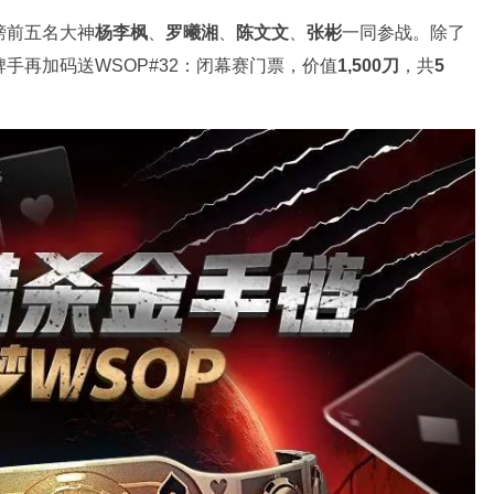
榜前五名大神
杨李枫
、
罗曦湘
、
陈文文
、
张彬
一同参战。除了
手再加码送WSOP#32：闭幕赛门票，价值
1,500刀
，共
5