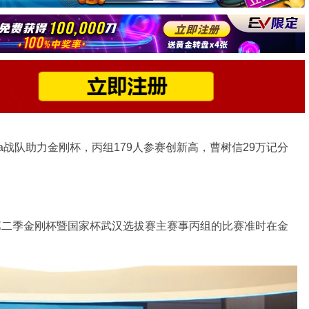
ssa战队助力金刚杯，丙组179人参赛创新高，曹树信29万记分
届第二季金刚杯暨国家杯武汉选拔赛主赛事丙组的比赛准时在金