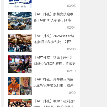
直播 +中扑榜全赛计入+ 现
03/05
场深报全程护航，智力巅峰
【APT扑克】麒麟竞技迎春
对决来袭
赛 | A组131人参赛，阿玮
449500记分牌领跑
02/04
【APT扑克】2025WSOP速
递|首日排队大乱炖，刘亚
运、茅人及、蒲蔚然强势晋
05/30
级
【APT扑克】话题 | 丹牛计
划减少 WSOP 赛程，留出更
多时间休息
02/19
【APT扑克】丹牛拱火两位
玩家WSOP交叉打赌，结果
出来真相让人流泪
10/20
【APT扑克】教学：碰到这3