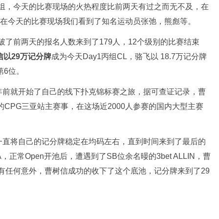
丙组，今天的比赛现场的火热程度比前两天有过之而无不及，在
，在今天的比赛现场我们看到了知名运动员张弛，熊彪等。
破了前两天的报名人数来到了179人，12个级别的比赛结束
信以29万记分牌
成为今天Day1丙组CL，骆飞以 18.7万记分牌
第6位。
年前就开始了自己的线下扑克锦标赛之旅，据可查证记录，曹
的CPG三亚站主赛事，在这场近2000人参赛的国内大型主赛
一直将自己的记分牌稳定在均码左右，直到时间来到了最后的
常Open开池后，遭遇到了SB位余名暥的3bet ALLIN，曹
没有任何意外，曹树信成功的收下了这个底池，记分牌来到了29