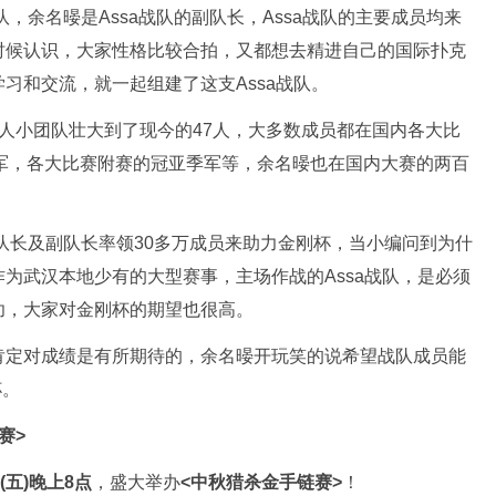
队，余名暥是Assa战队的副队长，Assa战队的主要成员均来
时候认识，大家性格比较合拍，又都想去精进自己的国际扑克
习和交流，就一起组建了这支Assa战队。
人小团队壮大到了现今的47人，大多数成员都在国内各大比
军，各大比赛附赛的冠亚季军等，余名暥也在国内大赛的两百
，队长及副队长率领30多万成员来助力金刚杯，当小编问到为什
为武汉本地少有的大型赛事，主场作战的Assa战队，是必须
功，大家对金刚杯的期望也很高。
肯定对成绩是有所期待的，余名暥开玩笑的说希望战队成员能
杯。
赛>
(五)晚上8点
，盛大举办
<中秋猎杀金手链赛>
！