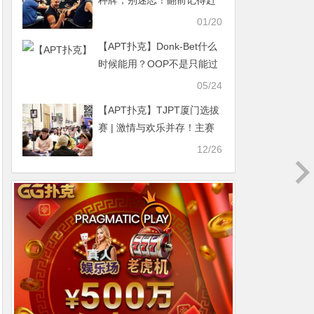
种牌，别迷恋！翻前记得赶
快甩掉
01/20
【APT扑克】Donk-Bet什么
时候能用？OOP不是只能过
牌
05/24
【APT扑克】TJPT厦门选拔
赛 | 激情与欢乐并存！主赛
总参赛人次为1221人次，
12/26
312人成功晋级下一轮！