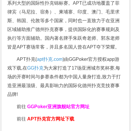
系列大型的国际性扑克锦标赛。APT已成功地覆盖了菲
律宾（马尼拉、宿务）、柬埔寨、印度、澳门、毛里求
斯、韩国、伦敦等多个国家，同时也一直致力于在亚洲
区域辅助推广德州扑克赛事，提供国际化的赛事规则及
执行等方面辅助。国内著名牌手朱跃奇老师、郭东老师
皆是APT赛场常客，并且多名国人曾在APT夺下荣耀。
APT扑克(
apt扑克.com
)由GGPoker官方授权app游
戏下载,在
GG扑克
为大家打造了17场亚洲城市奖杯赛,每
场的开赛时间与参赛条件都为中国人量身打造,致力于打
造亚洲最顶级、最具影响力的国际化德州扑克竞技赛事
品牌!
前往
GGPoker亚洲旗舰站
官方网址
前往
APT扑克官方网址下载