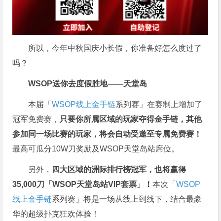
所以，今年中秋国庆小长假，你准备好怎么度过了
吗？
WSOP送你去度假胜地——天堂岛
本届「
WSOP线上金手链
系列赛」在赛制上增加了
冠军免费赛，
只要你所属区域的玩家夺得金手链，其他
参加同一场比赛的玩家，将会自动受邀至专属免费赛！
最高可瓜分10W刀奖励及WSOP天堂岛站席位。
另外，
四大区域的洲际排行榜冠军，也将赢得
35,000刀「WSOP天堂岛站VIP套票」！
本次「
WSOP
线上金手链
系列赛」将是一场从线上到线下，结合最豪
华的超级扑克狂欢体验！