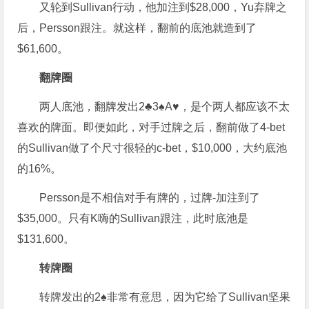
又轮到Sullivan行动，他加注到$28,000，Yu弃牌之
后，Persson跟注。就这样，翻前的底池就造到了
$61,600。
翻牌圈
两人底池，翻牌发出2♣3♠A♥，是个两人都应该不太
喜欢的牌面。即便如此，对手过牌之后，翻前做了4-bet
的Sullivan做了个尺寸很轻的c-bet，$10,000，大约底池
的16%。
Persson是不相信对手有牌的，过牌-加注到了
$35,000。只有K嗨的Sullivan跟注，此时底池是
$131,600。
转牌圈
转牌发出的2♠非常有意思，因为它给了Sullivan坚果