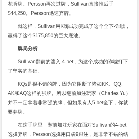
花听牌。Persson再次过牌，Sullivan直接推后手
$44,250。Persson迅速弃牌。
就这样，Sullivan用K嗨成功完成了这个全下-诈唬，
赢得了这个$175,850的巨大底池。
牌局分析
Sullivan翻前的溜入-4-bet，为这个成功的诈唬打下
了坚实的基础。
KQs是很不错的牌，因为它阻断了诸如KK、QQ、
AK和AQ这样的强牌。所以翻前加注玩家（Charles Yu）
并不一定拿着非常强的牌，但如果有人5-bet全下，你就
要弃牌。
在这手牌里，翻前加注玩家在面对Sullivan的4-bet
选择弃牌，Persson选择用口袋9跟注，是非常不错的结