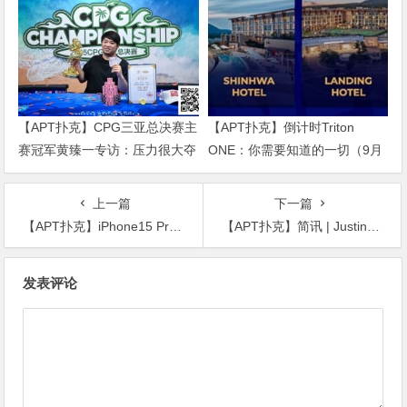
【APT扑克】CPG三亚总决赛主
【APT扑克】倒计时Triton
赛冠军黄臻一专访：压力很大夺
ONE：你需要知道的一切（9月
冠有些意外 感谢师傅对我的帮
2日至8日）
助
上一篇
下一篇
【APT扑克】iPhone15 Pro Max”无限量赠送”！最实用v.s最荣耀～盘点那些特别的冠军奖励
【APT扑克】简讯 | Justin Bonomo首次夺得扑克大师赛冠军，赢得33.3万美元奖金
文
发表评论
章
导
航