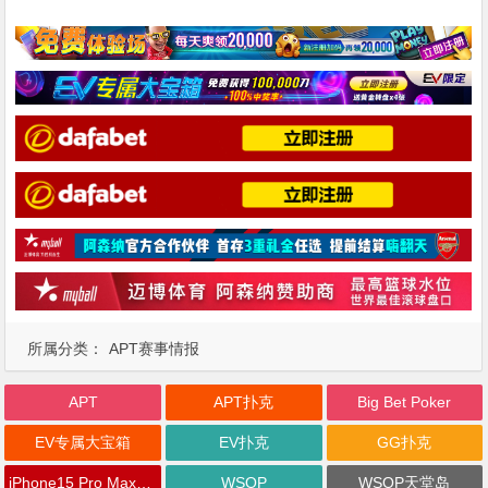
所属分类：
APT赛事情报
APT
APT扑克
Big Bet Poker
EV专属大宝箱
EV扑克
GG扑克
iPhone15 Pro Max无限量赠送
WSOP
WSOP天堂岛