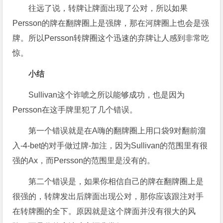
往远了说，转牌让牌面出现了公对，所以如果
Persson的牌在翻牌圈上是强牌，那在河牌圈上也会是强
牌。所以Persson转牌圈这个迅速的弃牌让人感到非常吃
惊。
小结
Sullivan这个诈唬之所以能够成功，也是因为
Persson在这手牌里犯了几个错误。
第一个错误就是在A嗨的翻牌圈上用口袋9对翻前溜
入-4-bet的对手做过牌-加注，因为Sullivan的范围里有很
强的Ax，而Persson的范围里是没有的。
第二个错误是，如果你相信自己的牌在翻牌圈上是
很强的，转牌发出后牌面出现公对，那你应该跟注对手
在转牌圈的全下。原因就是这个牌面并没有很大的风