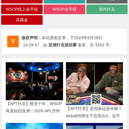
WSOP线上金手链
WSOP金手链
德州扑克
高额桌
版权声明：
本站原创文章，于2023年9月28日
14:29:47
，由
亚洲扑克巡回赛
发表，共 3163 字。
【APT扑克】暌违十年，WSOP
【APT扑克】是四条还是诈唬？
再度回归亚洲！2026 APL济州
Airball河牌全下后亮出A，这手
站6月19-28日盛大登场！
牌让对手陷入长考