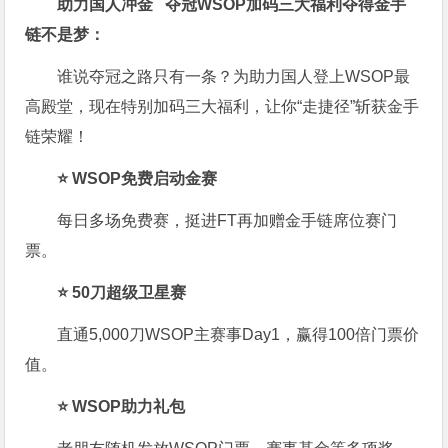
助力国人冲金 夺冠
WSOP加码三大福利
夺得金手
链不是梦
：
谁说夺冠之路只有一条？为助力国人登上WSOP最
高殿堂，现在特别加码三大福利，让你“走捷径”斩获金手
链荣耀！
⭐ WSOP免费启动金赛
每日多场免费赛，挺进FT再加赠金手链席位赛门
票。
⭐ 50刀超级卫星赛
直通5,000刀WSOP主赛事Day1，赢得100倍门票价
值。
⭐ WSOP助力礼包