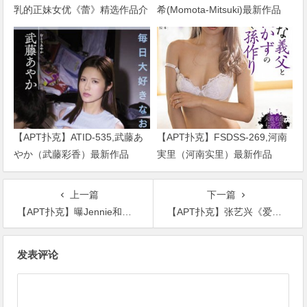
乳的正妹女优《蕾》精选作品介
希(Momota-Mitsuki)最新作品
绍……
2024/01/02发布！
【APT扑克】ATID-535,武藤あ
【APT扑克】FSDSS-269,河南
やか（武藤彩香）最新作品
実里（河南实里）最新作品
2023/01/19发布！
2021-08-26发布！
上一篇
下一篇
【APT扑克】曝Jennie和金智秀成立个人工作室，YG称是否续约还没有决定
【APT扑克】张艺兴《爱莲说》败给《空空》，粉丝：可以勉强接受
文
发表评论
章
导
航