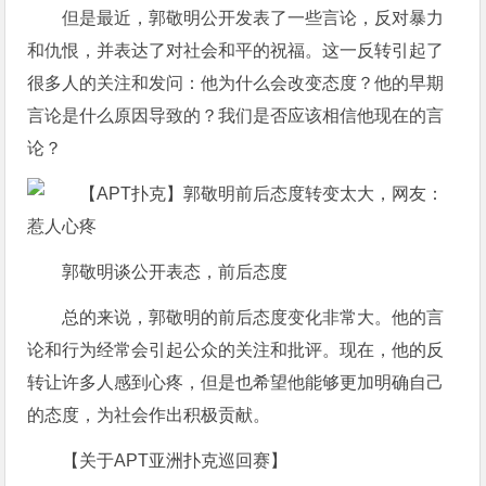
但是最近，郭敬明公开发表了一些言论，反对暴力
和仇恨，并表达了对社会和平的祝福。这一反转引起了
很多人的关注和发问：他为什么会改变态度？他的早期
言论是什么原因导致的？我们是否应该相信他现在的言
论？
郭敬明谈公开表态，前后态度
总的来说，郭敬明的前后态度变化非常大。他的言
论和行为经常会引起公众的关注和批评。现在，他的反
转让许多人感到心疼，但是也希望他能够更加明确自己
的态度，为社会作出积极贡献。
【关于APT亚洲扑克巡回赛】