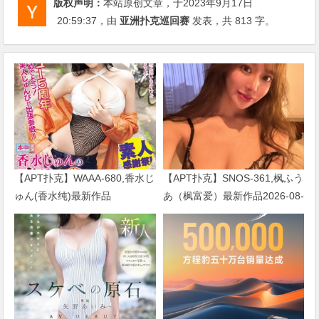
版权声明：
本站原创文章，于2023年9月17日
20:59:37
，由
亚洲扑克巡回赛
发表，共 813 字。
【APT扑克】WAAA-680,香水じ
【APT扑克】SNOS-361,枫ふう
ゅん(香水纯)最新作品
あ（枫富爱）最新作品2026-08-
2026/09/01发布！
07发布！