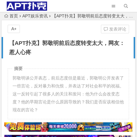
首页
APT娱乐资讯
【APT扑克】郭敬明前后态度转变太大，网友：惹人心疼
A+
发表评论
【APT扑克】郭敬明前后态度转变太大，网友：
惹人心疼
摘要
郭敬明谈公开表态，前后态度但是最近，郭敬明公开发表了
一些言论，反对暴力和仇恨，并表达了对社会和平的祝福。
这一反转引起了很多人的关注和发问：他为什么会改变态
度？他的早期言论是什么原因导致的？我们是否应该相信他
现在的言论？