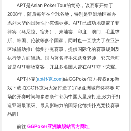
APT是Asian Poker Tour的简称，该赛事开始于
2008年，随后每年在全球各地，特别是亚洲地区举办一
系列大型的国际性扑克锦标赛。APT已成功地覆盖了菲
律宾（马尼拉、宿务）、柬埔寨、印度、澳门、毛里求
斯、韩国、伦敦等多个国家，同时也一直致力于在亚洲
区域辅助推广德州扑克赛事，提供国际化的赛事规则及
执行等方面辅助。国内著名牌手朱跃奇老师、郭东老师
皆是APT赛场常客，并且多名国人曾在APT夺下荣耀。
APT扑克(
apt扑克.com
)由GGPoker官方授权app游
戏下载,在GG扑克为大家打造了17场亚洲城市奖杯赛,每
场的开赛时间与参赛条件都为中国人量身打造,致力于打
造亚洲最顶级、最具影响力的国际化德州扑克竞技赛事
品牌!
前往
GGPoker亚洲旗舰站
官方网址