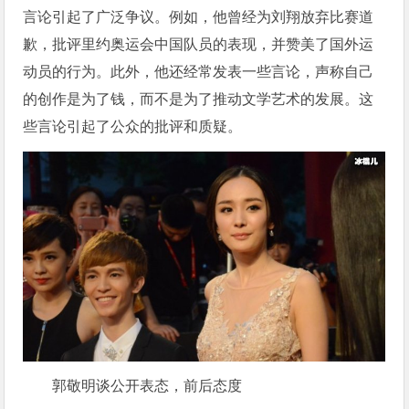
言论引起了广泛争议。例如，他曾经为刘翔放弃比赛道
歉，批评里约奥运会中国队员的表现，并赞美了国外运
动员的行为。此外，他还经常发表一些言论，声称自己
的创作是为了钱，而不是为了推动文学艺术的发展。这
些言论引起了公众的批评和质疑。
郭敬明谈公开表态，前后态度