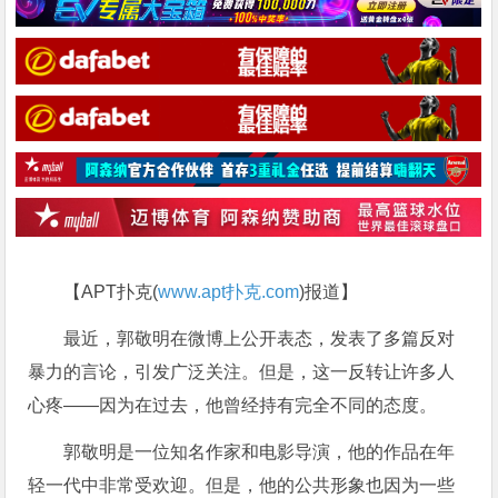
【APT扑克(
www.apt扑克.com
)报道】
最近，郭敬明在微博上公开表态，发表了多篇反对
暴力的言论，引发广泛关注。但是，这一反转让许多人
心疼——因为在过去，他曾经持有完全不同的态度。
郭敬明是一位知名作家和电影导演，他的作品在年
轻一代中非常受欢迎。但是，他的公共形象也因为一些