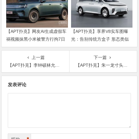
【APT扑克】网友AI生成虚假车
【APT扑克】享界V8实车图曝
祸视频抹黑小米被警方行拘7日
光：告别传统方盒子 形态类似
SUV
上一篇
下一篇
【APT扑克】李钟硕林允儿出演韩片，《黑话律师》或将制做第2部
【APT扑克】朱一龙寸头新发型疑为新戏做准备？新戏开机引期待
文
发表评论
章
导
航