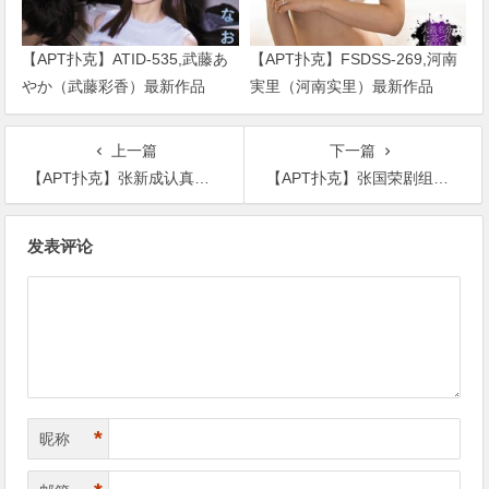
【APT扑克】ATID-535,武藤あ
【APT扑克】FSDSS-269,河南
やか（武藤彩香）最新作品
実里（河南实里）最新作品
2023/01/19发布！
2021-08-26发布！
上一篇
下一篇
【APT扑克】张新成认真演好每一个角色，不骄不躁用实力积攒人气
【APT扑克】张国荣剧组内虚心求教众人纷纷躲避不及，张丰毅：他不是演戏
文
发表评论
章
导
航
*
昵称