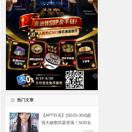
热门文章
【APT扑克】[SDJS-304]超
强大秘密武器登场！SOD女
子社员松永明里（松永あか
12/10