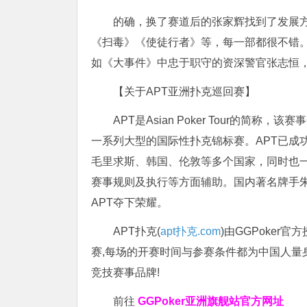
的确，换了赛道后的张家辉找到了发展
《扫毒》《使徒行者》等，每一部都很不错
如《大事件》中忠于职守的资深警官张志恒
【关于APT亚洲扑克巡回赛】
APT是Asian Poker Tour的简
一系列大型的国际性扑克锦标赛。APT已成
毛里求斯、韩国、伦敦等多个国家，同时也
赛事规则及执行等方面辅助。国内著名牌手朱
APT夺下荣耀。
APT扑克(
apt扑克.com
)由GGPoker
赛,每场的开赛时间与参赛条件都为中国人量
竞技赛事品牌!
前往
GGPoker亚洲旗舰站
官方网址