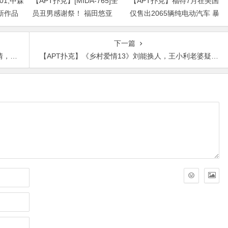
01,中森
【APT扑克】[MIDA-765]全
【APT扑克】福特7月在美国
新作品
员丑男感谢祭！ 福田悠亚
仅售出2065辆纯电动汽车 暴
（福田ゆあ）解禁大乱交！
跌超七成
下一篇
亲亲
【APT扑克】《乡村爱情13》刘能换人，王小利老婆疑似心有不满内涵回应