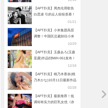
り）艾薇解禁！
【APT扑克】周杰伦用歌告
白昆凌 引的众人纷纷羡慕！
01/21
【APT扑克】小米集团高层
调整！中国区总裁卸任小米
之家总经理
10/29
【APT扑克】玉森あろ(玉森
亚露)作品EBWH-061发布！
令和骑乘位天才！「100公
12/18
分丰满巨臀女大生」让人超
【APT扑克】桃乃木香奈(桃
想连射！
乃木かな)10月11日最新作品
番号及封面，桃乃木香奈个
02/28
人简介
【APT扑克】最新推荐！低
调却有实力的巨乳女优《赤