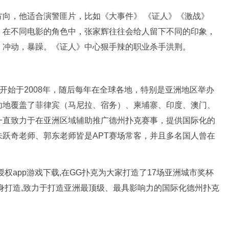
方向，他适合演警匪片，比如《大事件》 《证人》《激战》
。在不同电影的角色中，张家辉往往会给人留下不同的印象，
，冲动，暴躁。《证人》中心狠手辣的职业杀手洪荆。
称，该赛事开始于2008年，随后每年在全球各地，特别是亚洲地区举办
功地覆盖了菲律宾（马尼拉、宿务）、柬埔寨、印度、澳门、
一直致力于在亚洲区域辅助推广德州扑克赛事，提供国际化的
跃奇老师、郭东老师皆是APT赛场常客，并且多名国人曾在
官方授权app游戏下载,在GG扑克为大家打造了17场亚洲城市奖杯
身打造,致力于打造亚洲最顶级、最具影响力的国际化德州扑克