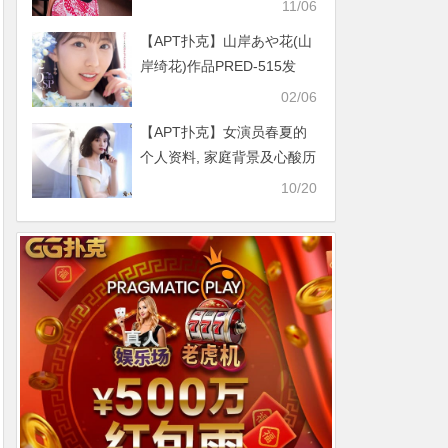
城穗波》精选作品介绍……
11/06
【APT扑克】山岸あや花(山
岸绮花)作品PRED-515发
布！第一战禁欲三个月用5小
02/06
时榨干男优全记录！
【APT扑克】女演员春夏的
个人资料, 家庭背景及心酸历
经揭秘引心疼
10/20