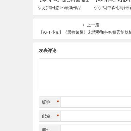
【APT扑克】MIDA-765,福田
【APT扑克】ATID-7
ゆあ(福田悠亚)最新作品
ななみ(中森七海)最
2026/09/01发布！
2026/09/01发布！
上一篇
【APT扑克】《黑暗荣耀》宋慧乔和林智妍秀姐妹情，同框时贴脸
发表评论
*
昵称
*
邮箱
网址