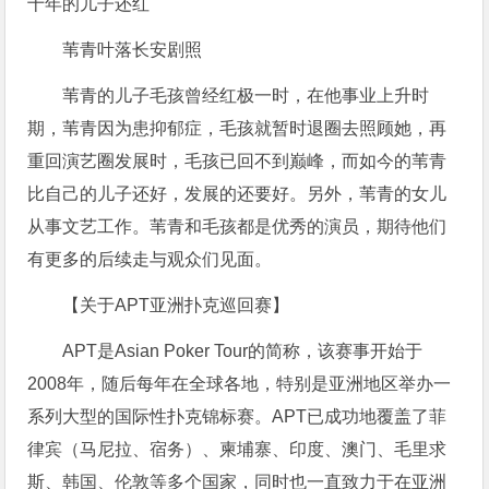
苇青叶落长安剧照
苇青的儿子毛孩曾经红极一时，在他事业上升时
期，苇青因为患抑郁症，毛孩就暂时退圈去照顾她，再
重回演艺圈发展时，毛孩已回不到巅峰，而如今的苇青
比自己的儿子还好，发展的还要好。另外，苇青的女儿
从事文艺工作。苇青和毛孩都是优秀的演员，期待他们
有更多的后续走与观众们见面。
【关于APT亚洲扑克巡回赛】
APT是Asian Poker Tour的简称，该赛事开始于
2008年，随后每年在全球各地，特别是亚洲地区举办一
系列大型的国际性扑克锦标赛。APT已成功地覆盖了菲
律宾（马尼拉、宿务）、柬埔寨、印度、澳门、毛里求
斯、韩国、伦敦等多个国家，同时也一直致力于在亚洲