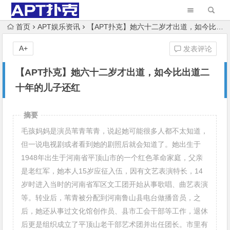
首页
APT娱乐资讯
【APT扑克】她六十二岁才出道，如今比出道二十年的儿子还红
A+
发表评论
【APT扑克】她六十二岁才出道，如今比出道二
十年的儿子还红
摘要
毛孩妈妈是演员苇青苇青，说起她可能很多人都不太知道，
但一说电视剧或者看到她的剧照后就会知道了。她出生于
1948年出生于河南省平顶山市的一个红色革命家庭，父亲
是老红军，她本人15岁应征入伍，因有文艺表演特长，14
岁时进入当时的河南省军区文工团开始从事歌唱、曲艺表演
等。转业后，苇青被分配到河南鲁山县电台做播音员，之
后，她还从事过文化馆创作员、县市工会干部等工作，退休
后更是组织成立了平顶山老干部艺术团并出任团长。市里有