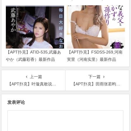
绍……
2024/01/02发布！
【APT扑克】ATID-535,武藤あ
【APT扑克】FSDSS-269,河南
やか（武藤彩香）最新作品
実里（河南实里）最新作品
2023/01/19发布！
2021-08-26发布！
上一篇
下一篇
【APT扑克】叶璇真敢说！称《浪姐》嘉宾是“大妈”，网友：难怪浪姐没请她
【APT扑克】田雨张若昀电影《问道》再次合体，口碑能否超越《庆余年》？
文
发表评论
章
导
航