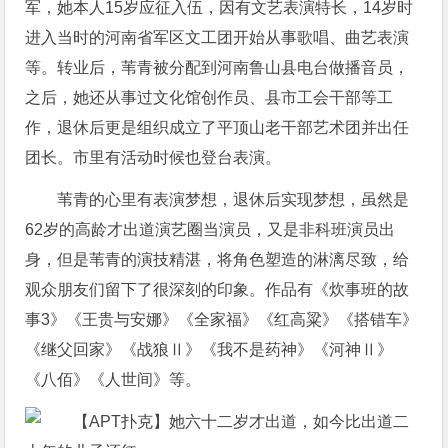
军，她本人15岁应征入伍，因有文艺表演特长，14岁时
进入当时的河南省军区文工团开始从事歌唱、曲艺表演
等。转业后，苇青被分配到河南鲁山县电台做播音员，
之后，她还从事过文化馆创作员、县市工会干部等工
作，退休后更是组织成立了平顶山老干部艺术团并出任
团长。市里有活动时候也登台表演。
苇青的心里有表演梦想，退休后实现梦想，虽然是
62岁的高龄才出道演艺圈当演员，又是非科班演员出
身，但是苇青的演技精湛，将角色塑造的淋漓尽致，给
观众朋友们留下了很深刻的印象。作品有《炊事班的故
事3》《王贵与安娜》《全家福》《红高粱》《搭错车》
《继父回家》《战狼Ⅱ》《我不是药神》《河神Ⅱ》
《八佰》《人世间》等。