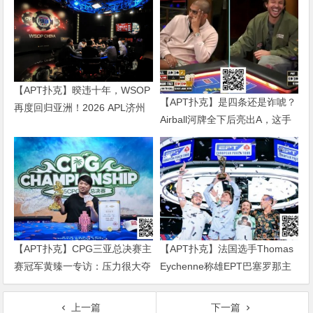
【APT扑克】暌违十年，WSOP
【APT扑克】是四条还是诈唬？
再度回归亚洲！2026 APL济州
Airball河牌全下后亮出A，这手
站6月19-28日盛大登场！
牌让对手陷入长考
【APT扑克】CPG三亚总决赛主
【APT扑克】法国选手Thomas
赛冠军黄臻一专访：压力很大夺
Eychenne称雄EPT巴塞罗那主
冠有些意外 感谢师傅对我的帮
赛，单挑局显绝对统治力
助
上一篇
下一篇