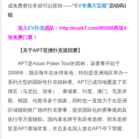
成免费赛任务就可以获得——
“
EV专属大宝箱
”启动码1
组
加入
EV扑克
战队：
http://evpk7.com/96088
再送4
张免费门票！
【关于APT亚洲扑克巡回赛】
APT是Asian Poker Tour的简称，该赛事开始于
2008年，随后每年在全球各地，特别是亚洲地区举办一
系列大型的国际性扑克锦标赛。APT已成功地覆盖了菲
律宾（马尼拉、宿务）、柬埔寨、印度、澳门、毛里求
斯、韩国、伦敦等多个国家，同时也一直致力于在亚洲
区域辅助推广德州扑克赛事，提供国际化的赛事规则及
执行等方面辅助。国内著名牌手朱跃奇老师、郭东老师
皆是APT赛场常客，并且多名国人曾在APT夺下荣耀。