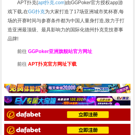
APT扑克(
apt扑克.com
)由GGPoker官方授权app游
戏下载,在
GG扑克
为大家打造了17场亚洲城市奖杯赛,每
场的开赛时间与参赛条件都为中国人量身打造,致力于打
造亚洲最顶级、最具影响力的国际化德州扑克竞技赛事
品牌!
前往
GGPoker亚洲旗舰站
官方网址
前往
APT扑克官方网址下载