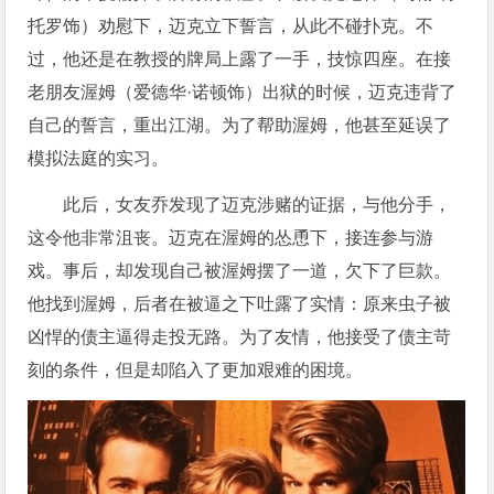
托罗饰）劝慰下，迈克立下誓言，从此不碰扑克。不
过，他还是在教授的牌局上露了一手，技惊四座。在接
老朋友渥姆（爱德华·诺顿饰）出狱的时候，迈克违背了
自己的誓言，重出江湖。为了帮助渥姆，他甚至延误了
模拟法庭的实习。
此后，女友乔发现了迈克涉赌的证据，与他分手，
这令他非常沮丧。迈克在渥姆的怂恿下，接连参与游
戏。事后，却发现自己被渥姆摆了一道，欠下了巨款。
他找到渥姆，后者在被逼之下吐露了实情：原来虫子被
凶悍的债主逼得走投无路。为了友情，他接受了债主苛
刻的条件，但是却陷入了更加艰难的困境。