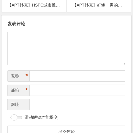
【APT扑克】HSPC城市推广赛无锡站赛事圆满结束！鲍勇厚积薄发勇夺主赛冠军奖杯！解锁新成就！下一站苏州见！
【APT扑克】好惨一男的！他在一众网友见证下亏掉了5835万！
文
发表评论
章
导
航
*
昵称
*
邮箱
网址
滑动解锁才能提交