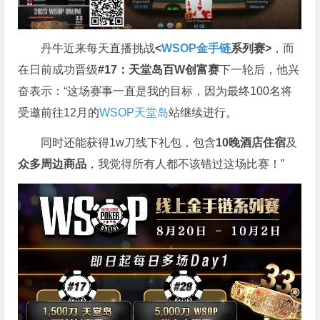
丹牛近来每天直播挑战
<
WSOP金手链
系列赛>
，而
在日前成功晋级
#17：天堂岛百W创富赛
下一轮后，他兴
奋表示：“这场赛事一直是我的目标，因为最终100名将
受邀前往12月的
WSOP天堂岛
站继续进行。
同时还能获得1w刀线下礼包，包含
10晚酒店住宿
及
众多周边商品
，我觉得所有人都不该错过这场比赛！”