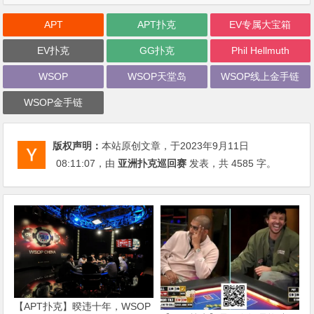
APT
APT扑克
EV专属大宝箱
EV扑克
GG扑克
Phil Hellmuth
WSOP
WSOP天堂岛
WSOP线上金手链
WSOP金手链
版权声明：
本站原创文章，于2023年9月11日
08:11:07
，由
亚洲扑克巡回赛
发表，共 4585 字。
【APT扑克】暌违十年，WSOP