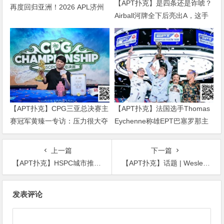
【APT扑克】是四条还是诈唬？
再度回归亚洲！2026 APL济州
Airball河牌全下后亮出A，这手
站6月19-28日盛大登场！
牌让对手陷入长考
【APT扑克】CPG三亚总决赛主
【APT扑克】法国选手Thomas
赛冠军黄臻一专访：压力很大夺
Eychenne称雄EPT巴塞罗那主
冠有些意外 感谢师傅对我的帮
赛，单挑局显绝对统治力
助
上一篇
下一篇
【APT扑克】HSPC城市推广赛无锡站丨主赛B组224人参赛45人晋级，林辉装袋495500记分牌成CL
【APT扑克】话题 | Wesley Fei被指控利用加密货币骗局赚了500万刀
文
发表评论
章
导
航