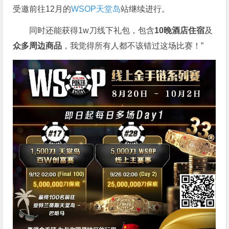
受邀前往12月的
WSOP天堂岛
站继续进行。
同时还能获得1w刀线下礼包，包含
10晚酒店住宿
及
众多周边商品
，我觉得所有人都不该错过这场比赛！”