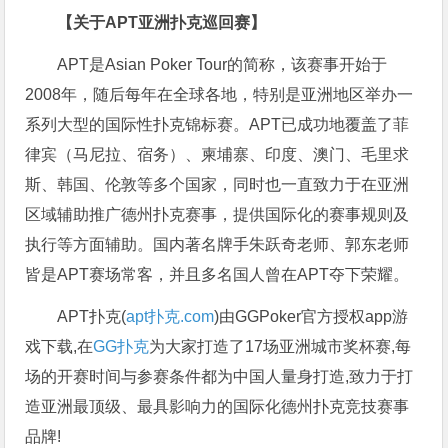
【关于APT亚洲扑克巡回赛】
APT是Asian Poker Tour的简称，该赛事开始于
2008年，随后每年在全球各地，特别是亚洲地区举办一
系列大型的国际性扑克锦标赛。APT已成功地覆盖了菲
律宾（马尼拉、宿务）、柬埔寨、印度、澳门、毛里求
斯、韩国、伦敦等多个国家，同时也一直致力于在亚洲
区域辅助推广德州扑克赛事，提供国际化的赛事规则及
执行等方面辅助。国内著名牌手朱跃奇老师、郭东老师
皆是APT赛场常客，并且多名国人曾在APT夺下荣耀。
APT扑克(
apt扑克.com
)由GGPoker官方授权app游
戏下载,在
GG扑克
为大家打造了17场亚洲城市奖杯赛,每
场的开赛时间与参赛条件都为中国人量身打造,致力于打
造亚洲最顶级、最具影响力的国际化德州扑克竞技赛事
品牌!