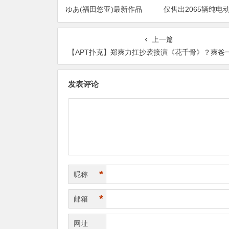
ゆあ(福田悠亚)最新作品
仅售出2065辆纯电
2026/09/01发布！
跌超七成
上一篇
【APT扑克】郑爽力扛抄袭接演《花千骨》？爽爸一脸得意引众怒粉丝集
发表评论
*
昵称
*
邮箱
网址