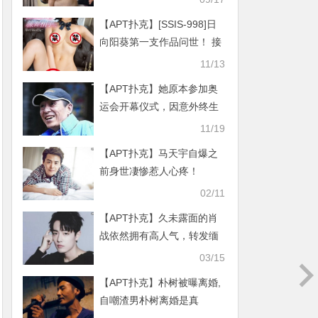
【APT扑克】[SSIS-998]日
向阳葵第一支作品问世！ 接
下来的她将会？
11/13
【APT扑克】她原本参加奥
运会开幕仪式，因意外终生
残疾成张艺谋最大的遗憾
11/19
【APT扑克】马天宇自爆之
前身世凄惨惹人心疼！
02/11
【APT扑克】久未露面的肖
战依然拥有高人气，转发缅
怀英雄微博获网友点赞
03/15
【APT扑克】朴树被曝离婚,
自嘲渣男朴树离婚是真