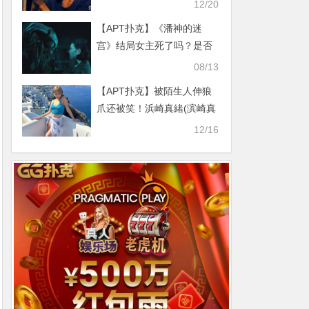
12/20
【APT扑克】《潘神的迷
宫》结局女主死了吗？是否
去到了纯洁的世界
08/13
【APT扑克】被陌生人伸狼
爪还被笑！浜崎真緒(滨崎真
绪)考虑引退！
12/16