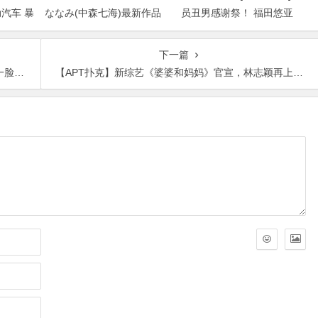
动汽车 暴
ななみ(中森七海)最新作品
员丑男感谢祭！ 福田悠亚
2026/09/01发布！
（福田ゆあ）解禁大乱交！
下一篇
体抵制
【APT扑克】新综艺《婆婆和妈妈》官宣，林志颖再上芒果台粉丝：终于等到你