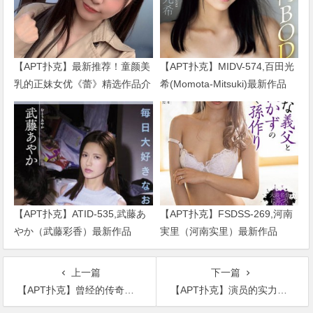
【APT扑克】最新推荐！童颜美
【APT扑克】MIDV-574,百田光
乳的正妹女优《蕾》精选作品介
希(Momota-Mitsuki)最新作品
绍……
2024/01/02发布！
【APT扑克】ATID-535,武藤あ
【APT扑克】FSDSS-269,河南
やか（武藤彩香）最新作品
実里（河南实里）最新作品
2023/01/19发布！
2021-08-26发布！
上一篇
下一篇
【APT扑克】曾经的传奇变得如此落寞，周星驰生日只有他的干女儿祝贺
【APT扑克】演员的实力是决定事业的巅峰，刘涛就是例子