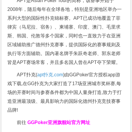
APT是Asian Poker Tour的简称，该赛事开始于
2008年，随后每年在全球各地，特别是亚洲地区举办一
系列大型的国际性扑克锦标赛。APT已成功地覆盖了菲
律宾（马尼拉、宿务）、柬埔寨、印度、澳门、毛里求
斯、韩国、伦敦等多个国家，同时也一直致力于在亚洲
区域辅助推广德州扑克赛事，提供国际化的赛事规则及
执行等方面辅助。国内著名牌手朱跃奇老师、郭东老师
皆是APT赛场常客，并且多名国人曾在APT夺下荣耀。
APT扑克(
apt扑克.com
)由GGPoker官方授权app游
戏下载,在GG扑克为大家打造了17场亚洲城市奖杯赛,每
场的开赛时间与参赛条件都为中国人量身打造,致力于打
造亚洲最顶级、最具影响力的国际化德州扑克竞技赛事
品牌!
前往
GGPoker亚洲旗舰站
官方网址