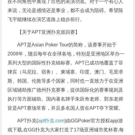
在不同角色中展现了出色的表演功底。对于一个有心人
来说，无论是感情还是事业，都不会成为阻碍。希望陈
飞宇能继续在演艺道路上稳步前行。
【关于APT亚洲扑克巡回赛】
APT是Asian Poker Tour的简称，该赛事开始于
2008年，随后每年在全球各地，特别是亚洲地区举办一
系列大型的国际性扑克锦标赛。APT已成功地覆盖了菲
律宾（马尼拉、宿务）、柬埔寨、印度、澳门、毛里求
斯、韩国、伦敦等多个国家，同时也一直致力于在亚洲
区域辅助推广德州扑克赛事，提供国际化的赛事规则及
执行等方面辅助。国内著名牌手朱跃奇老师、郭东老师
皆是APT赛场常客，并且多名国人曾在APT夺下荣耀。
APT扑克(
apt扑克.com
)由GGPoker官方授权app游
戏下载,在GG扑克为大家打造了17场亚洲城市奖杯赛,每