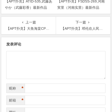
【APT扑克】ATID-535,武藤あ
【APT扑克】FSDSS-269,河南
やか（武藤彩香）最新作品
実里（河南实里）最新作品
2023/01/19发布！
2021-08-26发布！
上一篇
下一篇
【APT扑克】大鱼海棠CP破裂？赵小棠继虞书欣后关小号被网友喷学人精！
【APT扑克】邓伦在人民日报官方微博下回复“可爱总会动人”，引发网友热议
文
发表评论
章
导
航
*
昵称
*
邮箱