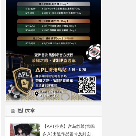
热门文章
【APT扑克】宫岛纱希(宮嶋
さき)出道作品番号及封面，