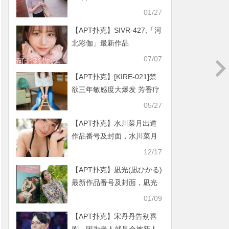
宫岛纱希个人简介
01/27
【APT扑克】SIVR-427,「河
北彩伽」最新作品
2025/07/10发布！
07/07
【APT扑克】[KIRE-021]禁
欲三年敏感度大爆发 芳香疗
法师森美希嗨翻了
05/27
【APT扑克】水川菜月出道
作品番号及封面，水川菜月
个人简介
12/17
【APT扑克】凪光(凪ひかる)
最新作品番号及封面，凪光
个人简介
01/09
【APT扑克】宋丹丹告别喜