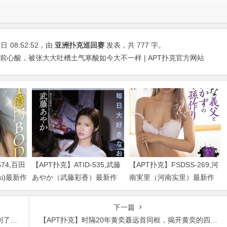
0日
08:52:52
，由
亚洲扑克巡回赛
发表，共 777 字。
前心酸，被张大大吐槽土气寒酸如今大不一样 | APT扑克官方网站
574,百田
【APT扑克】ATID-535,武藤
【APT扑克】FSDSS-269,河
uki)最新作
あやか（武藤彩香）最新作
南実里（河南实里）最新作
品2023/01/19发布！
品2021-08-26发布！
下一篇
本真
【APT扑克】时隔20年黄奕聂远首同框，揭开黄奕的四段情史段段精彩