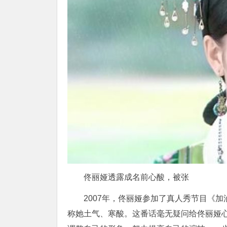
佟丽娅透露成名前心酸，被张
2007年，佟丽娅参加了真人秀节目《
称她土气、寒酸。这番话毫无疑问给佟丽娅