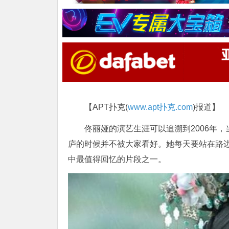
【APT扑克(
www.apt扑克.com
)报道】
佟丽娅的演艺生涯可以追溯到2006年
庐的时候并不被大家看好。她每天要站在路
中最值得回忆的片段之一。