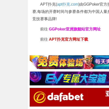
APT扑克(
apt扑克.com
)由GGPoker
赛,每场的开赛时间与参赛条件都为中国人量
竞技赛事品牌!
前往
GGPoker亚洲旗舰站
官方网址
前往
APT扑克官方网址下载