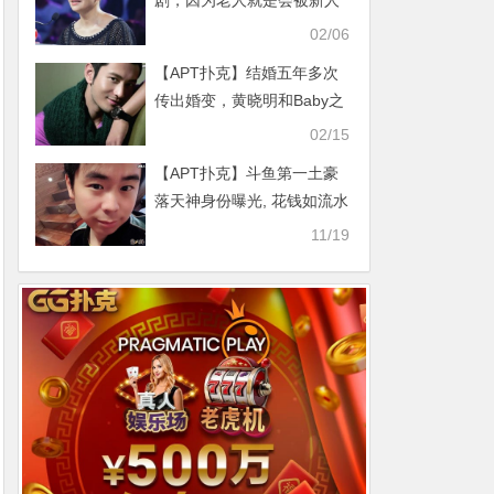
剧，因为老人就是会被新人
所代替
02/06
【APT扑克】结婚五年多次
传出婚变，黄晓明和Baby之
间扑朔迷离的感情
02/15
【APT扑克】斗鱼第一土豪
落天神身份曝光, 花钱如流水
居然是这样的身份！
11/19