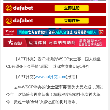
【APT扑克】香汗淋漓的WSOP女士赛，国人稳坐
CL有望夺下金手链“后冠”！迷你主赛事Day1开打
【APT扑克(
www.apt扑克.com
)报道】
去年WSOP举办的”
女士冠军赛
“因为大受欢迎，所以
今年，这场盛会再度归来！精彩程度宛如扑克女神大革
命，掀起一场”全球”女豪杰们的捉对厮杀。