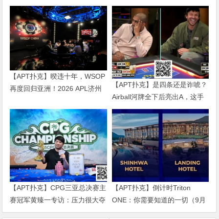
【APT扑克】暌违十年，WSOP
【APT扑克】是四条还是诈唬？
再度回归亚洲！2026 APL济州
Airball河牌全下后亮出A，这手
站6月19-28日盛大登场！
牌让对手陷入长考
【APT扑克】CPG三亚总决赛主
【APT扑克】倒计时Triton
赛冠军黄臻一专访：压力很大夺
ONE：你需要知道的一切（9月
冠有些意外 感谢师傅对我的帮
2日至8日）