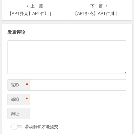
助
上一篇
下一篇
【APT扑克】APT仁川 | 塞尔维亚 Milos Petakovic 成为 APT 超级豪客赛冠军；奖金 1.456亿韩圆（约80万）
【APT扑克】APT仁川丨中国 Hong Ru Zhang 开幕赛首次夺冠，奖金16万RMB
文
发表评论
章
导
航
*
昵称
*
邮箱
网址
滑动解锁才能提交