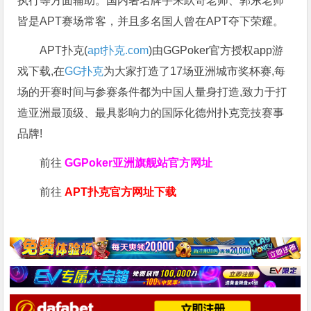
执行等方面辅助。国内著名牌手朱跃奇老师、郭东老师
皆是APT赛场常客，并且多名国人曾在APT夺下荣耀。
APT扑克(
apt扑克.com
)由GGPoker官方授权app游
戏下载,在
GG扑克
为大家打造了17场亚洲城市奖杯赛,每
场的开赛时间与参赛条件都为中国人量身打造,致力于打
造亚洲最顶级、最具影响力的国际化德州扑克竞技赛事
品牌!
前往
GGPoker亚洲旗舰站
官方网址
前往
APT扑克官方网址下载