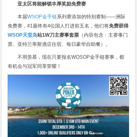
亚太区将能解锁丰厚奖励免费赛
本届
WSOP金手链
系列赛添加的特别赛制——洲际
免费赛，#1最终有4位国人打进前五名，他们将
免费获得
WSOP天堂岛
站1W刀主赛事套票
（内容包含：主赛事门
票、亚特兰蒂斯酒店住宿、每日豪华自助餐）。
不用羡慕，现在只要报名WOSOP金手链赛事，都
有机会与冠军同享荣耀！