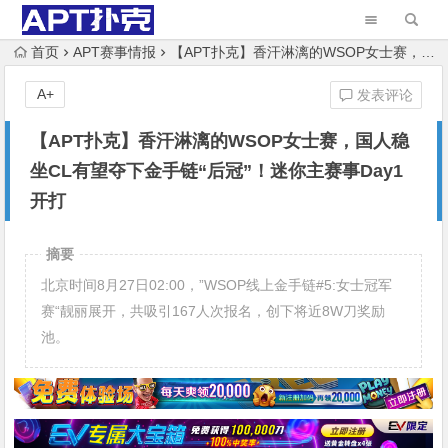
首页
APT赛事情报
【APT扑克】香汗淋漓的WSOP女士赛，国人稳坐CL有望夺下金手链“后冠”！迷你主赛事Day1开打
A+
发表评论
【APT扑克】香汗淋漓的WSOP女士赛，国人稳
坐CL有望夺下金手链“后冠”！迷你主赛事Day1
开打
摘要
北京时间8月27日02:00，”WSOP线上金手链#5:女士冠军
赛“靓丽展开，共吸引167人次报名，创下将近8W刀奖励
池。