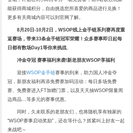
能获得商城积分，自由挑选您所喜爱的商品进行兑换！
更多有关商城内容可以到官网了解。
8月20日-10月2日，
WSOP线上金手链系列赛再度重
返赛场
，带来33条金手链冠军荣耀！众多赛事即日起每
日都有数场Day1等你来挑战
。
冲金夺冠 赛事福利来袭!
新老朋友WSOP享福利
迎接
WSOP金手链
赛事的到来，助力国人冲金夺
冠，新朋友福利再添免费赛加码活动：每日多场免费
赛、免费赛进入FT加赠门票，以及天天抽WSOP限量周
边商品…等多元的赛事优惠。
同时，久未联系的老朋友们，也将随机享有独家的
“WSOP赛事启动奖励”，还在等什么？抓紧叫上好友一起
来战吧～